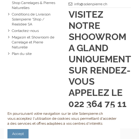
Shop Carrelages & Pierres
info@solenpierre.ch
Naturelles
VISITEZ
Conditions de Livraison
Solenpierre 'Shop /
NOTRE
Realidee SA
Contactez-nous
SHOOWROM
Magasin et Showroom de
Carrelage et Pierre
A GLAND
Naturelle
Plan du site
UNIQUEMENT
SUR RENDEZ-
VOUS
APPELEZ LE
022 364 75 11
En poursuivant votre navigation sur le site Solenpierre.ch
vous acceptez l'utilisation de cookies vous permettant d'accéder
à des services et offres adaptées à vos centres d'intérêts
Accept
Droits d'auteur: Realidee SA - 2020