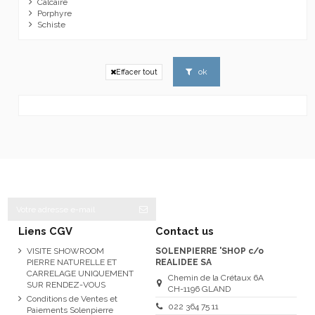
Calcaire
Porphyre
Schiste
ok
Effacer tout
Liens CGV
Contact us
VISITE SHOWROOM
SOLENPIERRE 'SHOP c/o
PIERRE NATURELLE ET
REALIDEE SA
CARRELAGE UNIQUEMENT
Chemin de la Crétaux 6A
SUR RENDEZ-VOUS
CH-1196 GLAND
Conditions de Ventes et
022 364 75 11
Paiements Solenpierre