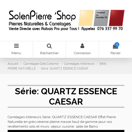
0
Menu
Rechercher
Connexion
Panier
Accueil
Carrelages Grès Cérame
Carrelages Intérieurs
Effet:
PIERRE NATURELLE
Série: QUARTZ ESSENCE CAESAR
Série: QUARTZ ESSENCE
CAESAR
Carrelages Intérieurs Série: QUARTZ ESSENCE CAESAR Effet Pierre
Naturelle en grès cérame pleine masse haut de gamme pour vos
revêtements sols et murs, séjour, cuisine. salle de Bains