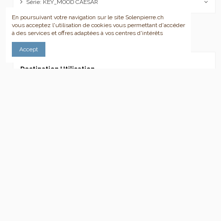
Série: KEY_MOOD CAESAR
En poursuivant votre navigation sur le site Solenpierre.ch
vous acceptez l'utilisation de cookies vous permettant d'accéder
à des services et offres adaptées à vos centres d'intérêts
ok
Effacer tout
Accept
Destination Utilisation
(aucun filtre)
Formats
(aucun filtre)
Finition
(aucun filtre)
Prix
7,00 CHF - 312,00 CHF