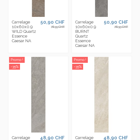
50,90 CHF
50,90 CHF
Carrelage
Carrelage
10x60x0.9
10x60x0.9
78,35 CHF
78,35 CHF
WILD Quartz
BURNT
Essence
Quartz
Caesar NA
Essence
Caesar NA
Promo !
Promo !
-35%
-35%
48,90 CHF
48,90 CHF
Carrelage
Carrelage