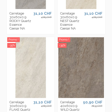
31,10 CHF
31,10 CHF
Carrelage
Carrelage
30x60x0.9
30x60x0.9
47,85 CHF
47,85 CHF
ROCKY Quartz
NEST Quartz
Essence
Essence
Caesar NA
Caesar NA
Promo !
Promo !
-35%
-35%
31,10 CHF
50,90 CHF
Carrelage
Carrelage
30x60x0.9
40x60x0.9
47,85 CHF
78,35 CHF
FLAKE Quartz
WILD Quartz