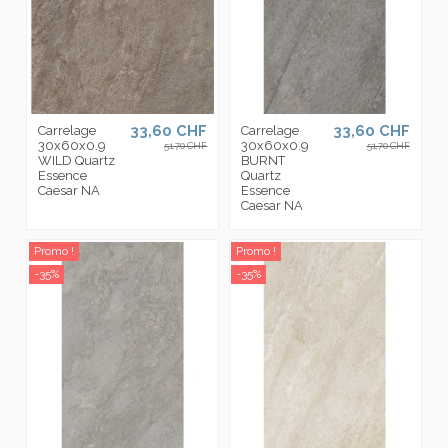
33,60 CHF
33,60 CHF
Carrelage
Carrelage
30x60x0.9
30x60x0.9
51,70 CHF
51,70 CHF
WILD Quartz
BURNT
Essence
Quartz
Caesar NA
Essence
Caesar NA
Promo !
Promo !
-35%
-35%