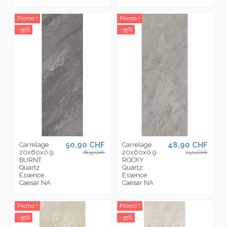
Promo !
Promo !
-35%
-35%
50,90 CHF
48,90 CHF
Carrelage
Carrelage
20x60x0.9
20x60x0.9
78,35 CHF
75,25 CHF
BURNT
ROCKY
Quartz
Quartz
Essence
Essence
Caesar NA
Caesar NA
Promo !
Promo !
-35%
-35%