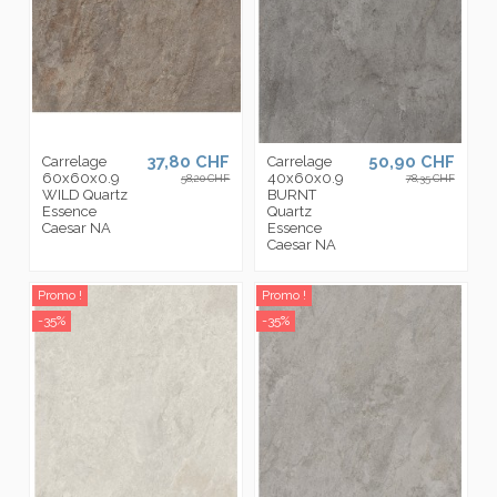
37,80 CHF
50,90 CHF
Carrelage
Carrelage
60x60x0.9
40x60x0.9
58,20 CHF
78,35 CHF
WILD Quartz
BURNT
Essence
Quartz
Caesar NA
Essence
Caesar NA
Promo !
Promo !
-35%
-35%