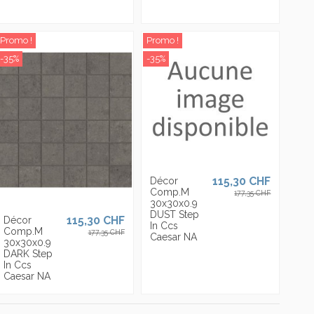
Promo !
Promo !
-35%
-35%
115,30 CHF
Décor
Comp.M
177,35 CHF
30x30x0.9
DUST Step
115,30 CHF
Décor
In Ccs
Comp.M
177,35 CHF
Caesar NA
30x30x0.9
DARK Step
In Ccs
Caesar NA