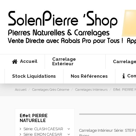
Carrelage
Accueil
Carrelage
Extérieur
Con
Stock Liquidations
Nos Références
Accueil
Carrelages Grès Cérame
Carrelages Intérieurs
Effet: PIERR
Effet: PIERRE
NATURELLE
Série: CLASH CAESAR
Carrelage Intérieur Série: STE
Série: EIKON CAESAR
Bains