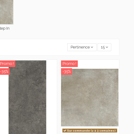
tep In
Pertinence
15
Promo !
Promo !
-35%
-35%
Sur commande (2 à 3 semaines)