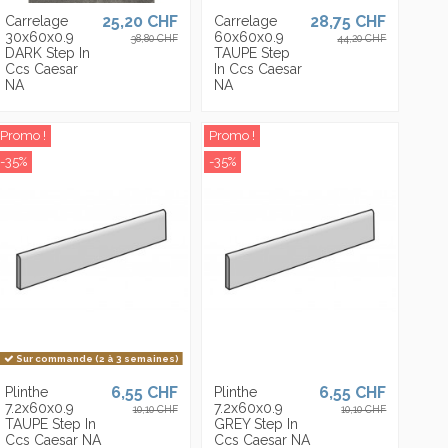
25,20 CHF
28,75 CHF
Carrelage
Carrelage
30x60x0.9
60x60x0.9
38,80 CHF
44,20 CHF
DARK Step In
TAUPE Step
Ccs Caesar
In Ccs Caesar
NA
NA
Promo !
Promo !
-35%
-35%
Sur commande (2 à 3 semaines)
6,55 CHF
6,55 CHF
Plinthe
Plinthe
7.2x60x0.9
7.2x60x0.9
10,10 CHF
10,10 CHF
TAUPE Step In
GREY Step In
Ccs Caesar NA
Ccs Caesar NA