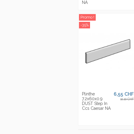
NA
Promo !
-35%
6,55 CHF
Plinthe
7.2x60x0.9
10,10 CHF
DUST Step In
Ccs Caesar NA