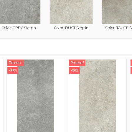
Color: GREY Step In
Color: DUST Step In
Color: TAUPE S
Promo !
Promo !
-35%
-35%