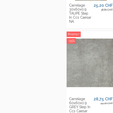
25,20 CHF
Carrelage
30x60x0.9
38,80 CHF
TAUPE Step
In Ccs Caesar
NA
Promo !
-35%
28,75 CHF
Carrelage
60x60x0.9
44,20 CHF
GREY Step In
Ccs Caesar