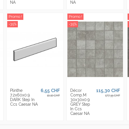
NA
NA
Promo !
Promo !
-35%
-35%
6,55 CHF
115,30 CHF
Plinthe
Décor
7.2x60x0.9
Comp.M
10,10 CHF
177,35 CHF
DARK Step In
30x30x0.9
Ccs Caesar NA
GREY Step
In Ccs
Caesar NA