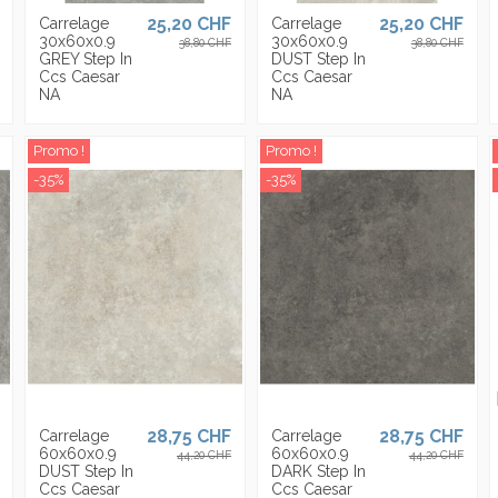
25,20 CHF
25,20 CHF
Carrelage
Carrelage
30x60x0.9
30x60x0.9
38,80 CHF
38,80 CHF
GREY Step In
DUST Step In
Ccs Caesar
Ccs Caesar
NA
NA
Promo !
Promo !
-35%
-35%
28,75 CHF
28,75 CHF
Carrelage
Carrelage
60x60x0.9
60x60x0.9
44,20 CHF
44,20 CHF
DUST Step In
DARK Step In
Ccs Caesar
Ccs Caesar