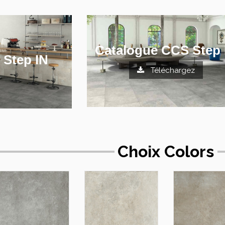
Catalogue CCS Step 
 Step IN
Téléchargez
Choix Colors