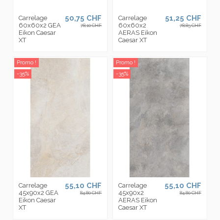
50,75 CHF
51,25 CHF
Carrelage
Carrelage
60x60x2 GEA
60x60x2
78,10 CHF
78,85 CHF
Eikon Caesar
AERAS Eikon
XT
Caesar XT
Promo !
Promo !
-35%
-35%
55,10 CHF
55,10 CHF
Carrelage
Carrelage
45x90x2 GEA
45x90x2
84,80 CHF
84,80 CHF
Eikon Caesar
AERAS Eikon
XT
Caesar XT