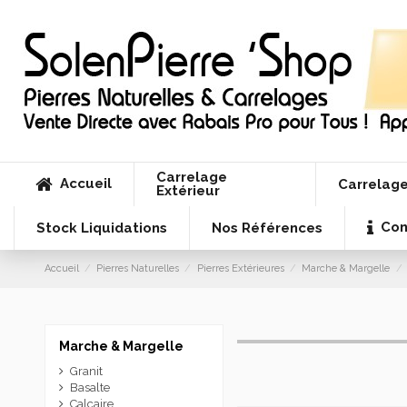
Carrelage
Accueil
Carrelage
Extérieur
Con
Stock Liquidations
Nos Références
Accueil
Pierres Naturelles
Pierres Extérieures
Marche & Margelle
Marche & Margelle
Granit
Basalte
Calcaire