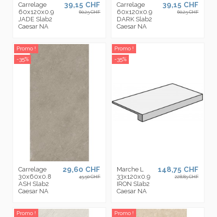
39,15 CHF
39,15 CHF
Carrelage
Carrelage
60x120x0.9
60x120x0.9
60,25 CHF
60,25 CHF
JADE Slab2
DARK Slab2
Caesar NA
Caesar NA
Promo !
Promo !
-35%
-35%
29,60 CHF
148,75 CHF
Carrelage
Marche L
30x60x0.8
33x120x0.9
45,50 CHF
228,85 CHF
ASH Slab2
IRON Slab2
Caesar NA
Caesar NA
Promo !
Promo !