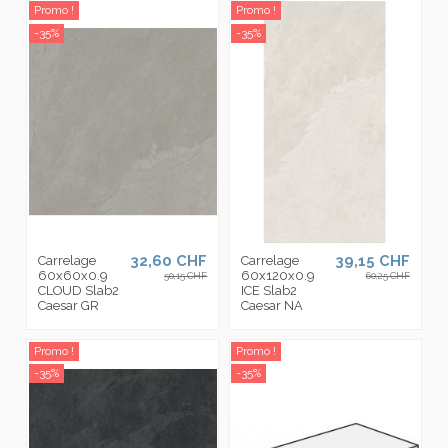
Promo !
Promo !
-35%
-35%
32,60 CHF
39,15 CHF
Carrelage
Carrelage
60x60x0.9
60x120x0.9
50,15 CHF
60,25 CHF
CLOUD Slab2
ICE Slab2
Caesar GR
Caesar NA
Promo !
Promo !
-35%
-35%