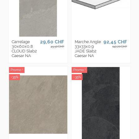
29,60 CHF
92,45 CHF
Carrelage
Marche Angle
30x60x0.8
33x33x0.9
45,50 CHF
142,20 CHF
CLOUD Slab2
JADE Slab2
Caesar NA
Caesar NA
Promo !
Promo !
-35%
-35%