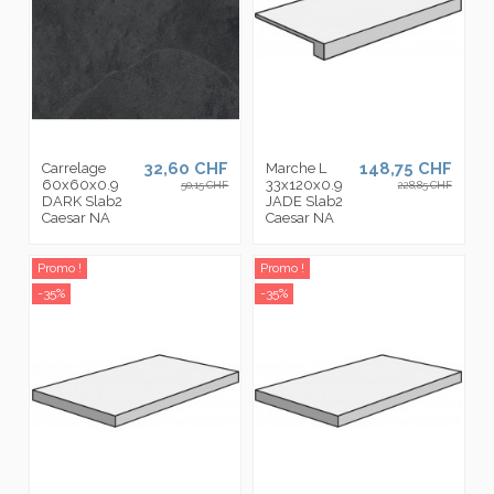
32,60 CHF
148,75 CHF
Carrelage
Marche L
60x60x0.9
33x120x0.9
50,15 CHF
228,85 CHF
DARK Slab2
JADE Slab2
Caesar NA
Caesar NA
Promo !
Promo !
-35%
-35%