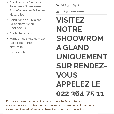
Conditions de Ventes et
022 364 75 11
Paiements Solenpierre
Shop Carrelages & Pierres
info@solenpierre.ch
Naturelles
VISITEZ
Conditions de Livraison
Solenpierre 'Shop /
NOTRE
Realidee SA
Contactez-nous
SHOOWROM
Magasin et Showroom de
Carrelage et Pierre
A GLAND
Naturelle
Plan du site
UNIQUEMENT
SUR RENDEZ-
VOUS
APPELEZ LE
022 364 75 11
En poursuivant votre navigation sur le site Solenpierre.ch
vous acceptez l'utilisation de cookies vous permettant d'accéder
à des services et offres adaptées à vos centres d'intérêts