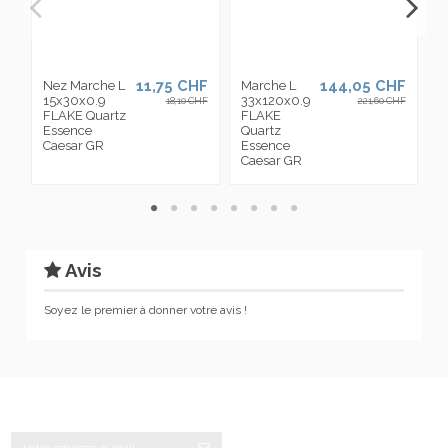
11,75 CHF
144,05 CHF
Nez Marche L
Marche L
C
15x30x0.9
33x120x0.9
6
18,10 CHF
221,60 CHF
FLAKE Quartz
FLAKE
F
Essence
Quartz
Q
Caesar GR
Essence
E
Caesar GR
C
Avis
Soyez le premier à donner votre avis !