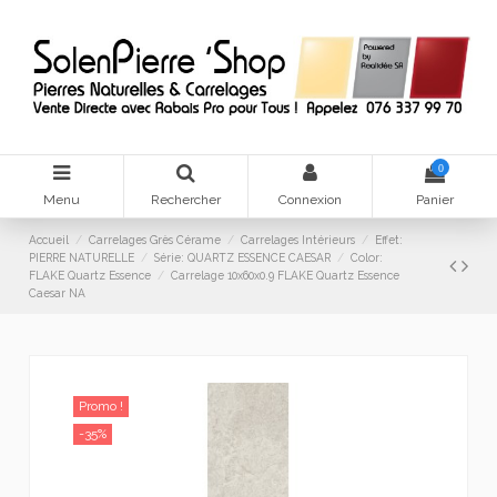
0
Menu
Rechercher
Connexion
Panier
Accueil
Carrelages Grès Cérame
Carrelages Intérieurs
Effet:
PIERRE NATURELLE
Série: QUARTZ ESSENCE CAESAR
Color:
FLAKE Quartz Essence
Carrelage 10x60x0.9 FLAKE Quartz Essence
Caesar NA
Promo !
-35%