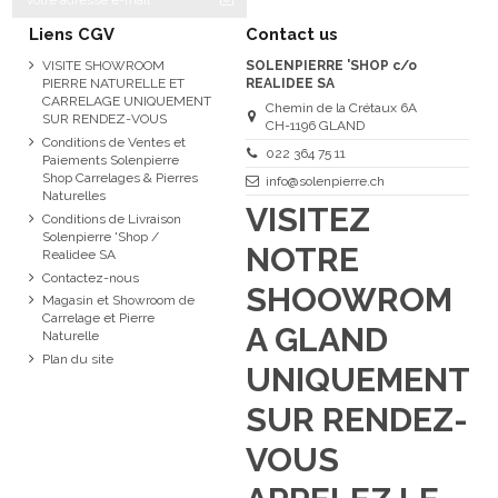
Liens CGV
Contact us
VISITE SHOWROOM
SOLENPIERRE 'SHOP c/o
PIERRE NATURELLE ET
REALIDEE SA
CARRELAGE UNIQUEMENT
Chemin de la Crétaux 6A
SUR RENDEZ-VOUS
CH-1196 GLAND
Conditions de Ventes et
022 364 75 11
Paiements Solenpierre
Shop Carrelages & Pierres
info@solenpierre.ch
Naturelles
VISITEZ
Conditions de Livraison
Solenpierre 'Shop /
NOTRE
Realidee SA
Contactez-nous
SHOOWROM
Magasin et Showroom de
Carrelage et Pierre
A GLAND
Naturelle
Plan du site
UNIQUEMENT
SUR RENDEZ-
VOUS