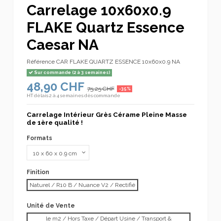
Carrelage 10x60x0.9
FLAKE Quartz Essence
Caesar NA
Référence
CAR FLAKE QUARTZ ESSENCE 10x60x0.9 NA
Sur commande (2 à 3 semaines)
48,90 CHF
75,25 CHF
-35%
HT
délais 2 à 4 semaines dès commande
Carrelage Intérieur Grès Cérame Pleine Masse
de 1ère qualité !
Formats
Finition
Naturel / R10 B / Nuance V2 / Rectifié
Unité de Vente
le m2 / Hors Taxe / Départ Usine / Transport &