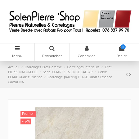
0
Menu
Rechercher
Connexion
Panier
Accueil
Carrelages Grès Cérame
Carrelages Intérieurs
Effet:
PIERRE NATURELLE
Série: QUARTZ ESSENCE CAESAR
Color:
FLAKE Quartz Essence
Carrelage 30x60x0.9 FLAKE Quartz Essence
Caesar NA
Promo !
-35%