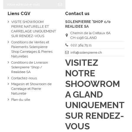
Liens CGV
Contact us
VISITE SHOWROOM
SOLENPIERRE 'SHOP c/o
PIERRE NATURELLE ET
REALIDEE SA
CARRELAGE UNIQUEMENT
Chemin de la Crétaux 6A
SUR RENDEZ-VOUS
CH-1196 GLAND
Conditions de Ventes et
022 364 75 11
Paiements Solenpierre
Shop Carrelages & Pierres
info@solenpierre.ch
Naturelles
VISITEZ
Conditions de Livraison
Solenpierre 'Shop /
NOTRE
Realidee SA
Contactez-nous
SHOOWROM
Magasin et Showroom de
Carrelage et Pierre
A GLAND
Naturelle
Plan du site
UNIQUEMENT
SUR RENDEZ-
VOUS