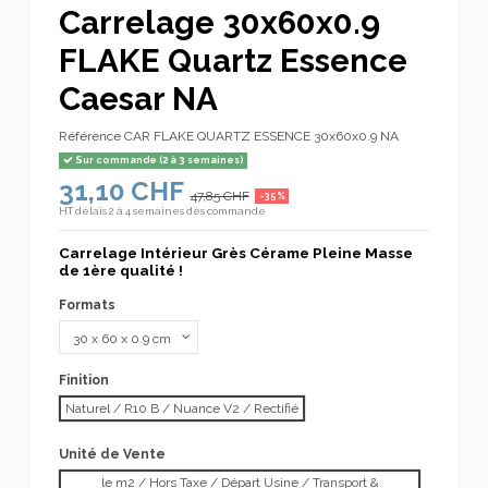
Carrelage 30x60x0.9
FLAKE Quartz Essence
Caesar NA
Référence
CAR FLAKE QUARTZ ESSENCE 30x60x0.9 NA
Sur commande (2 à 3 semaines)
31,10 CHF
47,85 CHF
-35%
HT
délais 2 à 4 semaines dès commande
Carrelage Intérieur Grès Cérame Pleine Masse
de 1ère qualité !
Formats
Finition
Naturel / R10 B / Nuance V2 / Rectifié
Unité de Vente
le m2 / Hors Taxe / Départ Usine / Transport &