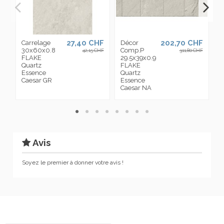
27,40 CHF
202,70 CHF
Carrelage
Décor
C
30x60x0.8
Comp.P
6
42,15 CHF
311,80 CHF
FLAKE
29.5x39x0.9
F
Quartz
FLAKE
Q
Essence
Quartz
E
Caesar GR
Essence
C
Caesar NA
Avis
Soyez le premier à donner votre avis !