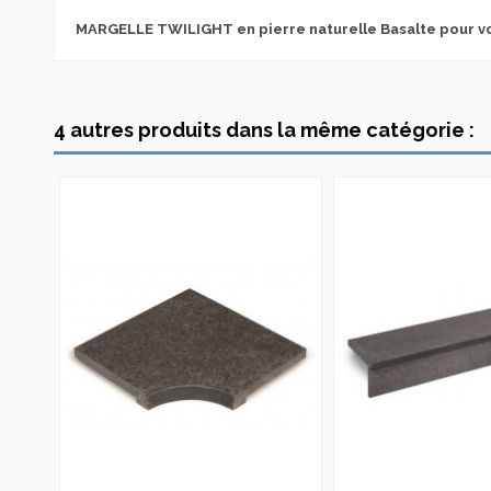
MARGELLE TWILIGHT en pierre naturelle Basalte pour vo
TWILIGHT
Destination Utilisation
Fiche Technique Pierre Naturelle TWILIGHT
Téléchargement (551.05k)
4 autres produits dans la même catégorie :