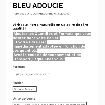
BLEU ADOUCIE
Référence
DAL JURABELGRBL30.5xLLx1AD
Véritable Pierre Naturelle en Calcaire de 1ère
qualité !
Ajoutez les Quantités et Formats que vous
désirez dans votre Panier !
Et votre Offre sera
immédiatement adaptée en fonction de
vos quantités
Avec le coût de dédouanement et de
Transport jusque Chez Vous !
Formats
Finition
Surface Adoucie
Unité de Vente
le m2 / Hors Taxe / Départ usine (BEL) Transport en sus