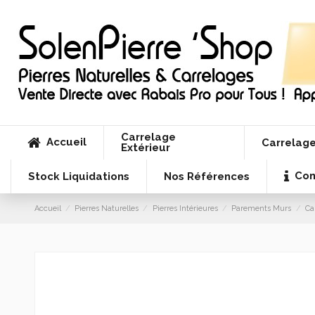
Carrelage
Accueil
Carrelage
Extérieur
Con
Stock Liquidations
Nos Références
Accueil
Pierres Naturelles
Pierres Intérieures
Parements Murs
Ca