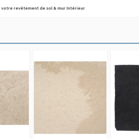
 votre revêtement de sol & mur Intérieur
Douche
TAGRHE
Intérieur
Salle de bains
Salon
Séjour
WC
murs