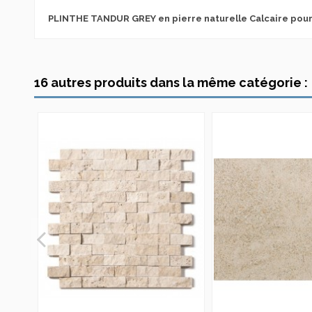
PLINTHE TANDUR GREY en pierre naturelle Calcaire pour
TANDUR GREY - BEL013-TETAGRHE
Destination Utilisation
Fiche Technique Pierre Naturelle TANDUR GREY - BEL013-TE
Téléchargement (317.47k)
16 autres produits dans la même catégorie :