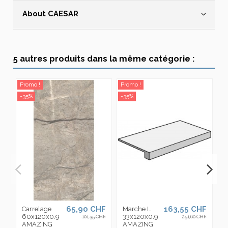
About CAESAR
5 autres produits dans la même catégorie :
Promo !
Promo !
Pr
-35%
-35%
-3
65,90 CHF
163,55 CHF
Carrelage
Marche L
C
60x120x0.9
33x120x0.9
1
101,35 CHF
251,60 CHF
AMAZING
AMAZING
A