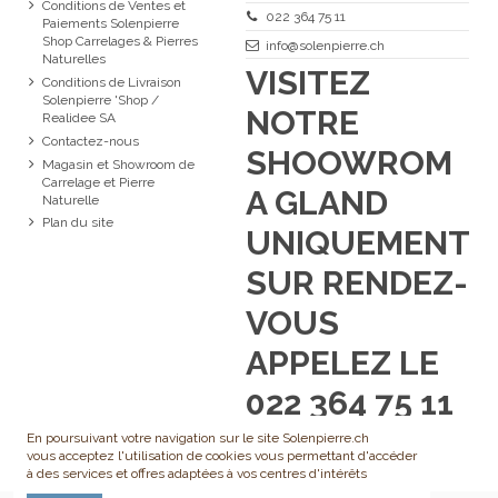
Conditions de Ventes et
022 364 75 11
Paiements Solenpierre
Shop Carrelages & Pierres
info@solenpierre.ch
Naturelles
VISITEZ
Conditions de Livraison
Solenpierre 'Shop /
NOTRE
Realidee SA
Contactez-nous
SHOOWROM
Magasin et Showroom de
Carrelage et Pierre
A GLAND
Naturelle
Plan du site
UNIQUEMENT
SUR RENDEZ-
VOUS
APPELEZ LE
022 364 75 11
En poursuivant votre navigation sur le site Solenpierre.ch
vous acceptez l'utilisation de cookies vous permettant d'accéder
à des services et offres adaptées à vos centres d'intérêts