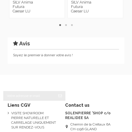
SILV Anima
SILV Anima
S
Futura
Futura
F
Caesar LU
Caesar LU
C
Avis
Soyez le premier à donner votre avis !
Liens CGV
Contact us
VISITE SHOWROOM
SOLENPIERRE 'SHOP c/o
PIERRE NATURELLE ET
REALIDEE SA
CARRELAGE UNIQUEMENT
Chemin de la Crétaux 6A
SUR RENDEZ-VOUS
CH-1196 GLAND