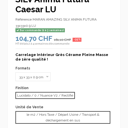
Caesar LU
Référence
MARAN AMAZING SILV ANIMA FUTURA
33x33x0.9 LU
Sur commande (2 à 3 semaines)
104,70 CHF
161,10 CHF
-35%
HT
délais 2 à 4 semaines dès commande
Carrelage Intérieur Grès Cérame Pleine Masse
de 1ère qualité !
Formats
Finition
Lucidato / 0 / Nuance V2 / Rectifié
Unité de Vente
le m2 / Hors Taxe / Départ Usine / Transport &
déchargement en sus