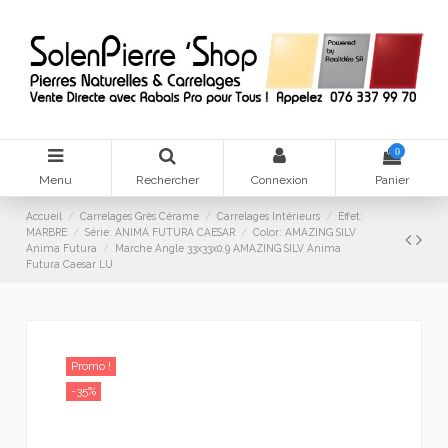
0
Menu
Rechercher
Connexion
Panier
Accueil
Carrelages Grès Cérame
Carrelages Intérieurs
Effet:
MARBRE
Série: ANIMA FUTURA CAESAR
Color: AMAZING SILV
Anima Futura
Marche Angle 33x33x0.9 AMAZING SILV Anima
Futura Caesar LU
Promo !
-35%