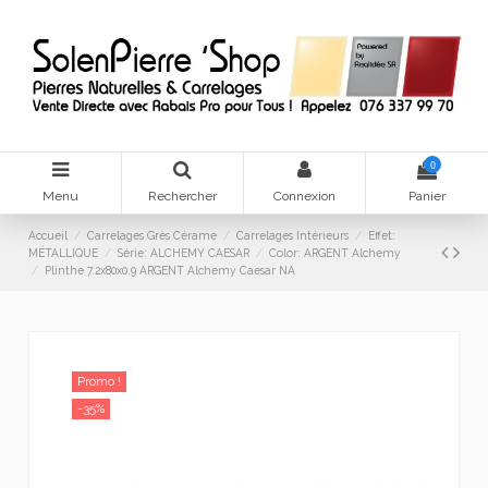
0
Menu
Rechercher
Connexion
Panier
Accueil
Carrelages Grès Cérame
Carrelages Intérieurs
Effet:
MÉTALLIQUE
Série: ALCHEMY CAESAR
Color: ARGENT Alchemy
Plinthe 7.2x80x0.9 ARGENT Alchemy Caesar NA
Promo !
-35%