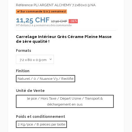
Référence
PLI ARGENT ALCHEMY 7.2x80x0.9 NA
Sur commande (2 à 3 semaines)
11,25 CHF
17,30 CHF
-35%
HT
délais 2 à 4 semaines dès commande
Carrelage Intérieur Grès Cérame Pleine Masse
de 1ère qualité !
Formats
Finition
Naturel / 0 / Nuance V3 / Rectifié
Unité de Vente
le pce / Hors Taxe / Départ Usine / Transport &
déchargement en sus
Poids et conditionnement
2 Kg/pce / 8 pièces par boîte