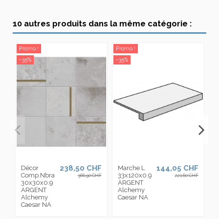
10 autres produits dans la même catégorie :
Promo !
Promo !
Pr
-35%
-35%
-3
238,50 CHF
144,05 CHF
Décor
Marche L
M
Comp.Nbra
33x120x0.9
3
366,90 CHF
221,60 CHF
30x30x0.9
ARGENT
A
ARGENT
Alchemy
A
Alchemy
Caesar NA
C
Caesar NA