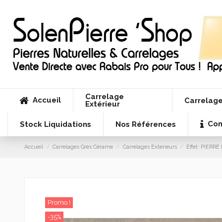
Carrelage
Accueil
Carrelage
Extérieur
Con
Stock Liquidations
Nos Références
Accueil
Carrelages Grès Cérame
Carrelages Exterieurs
Effet: PIERR
Promo !
-35%