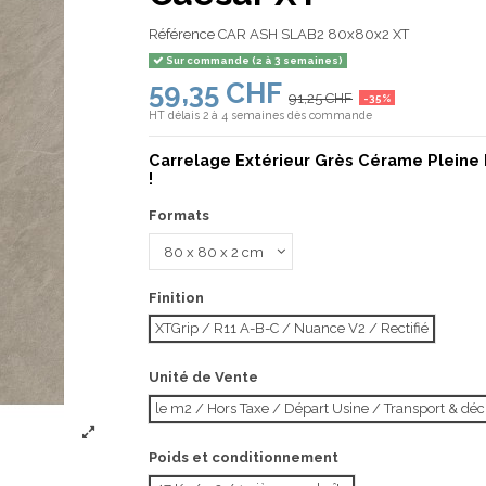
Référence
CAR ASH SLAB2 80x80x2 XT
Sur commande (2 à 3 semaines)
59,35 CHF
91,25 CHF
-35%
HT
délais 2 à 4 semaines dès commande
Carrelage Extérieur Grès Cérame Pleine 
!
Formats
Finition
XTGrip / R11 A-B-C / Nuance V2 / Rectifié
Unité de Vente
le m2 / Hors Taxe / Départ Usine / Transport & d
Poids et conditionnement