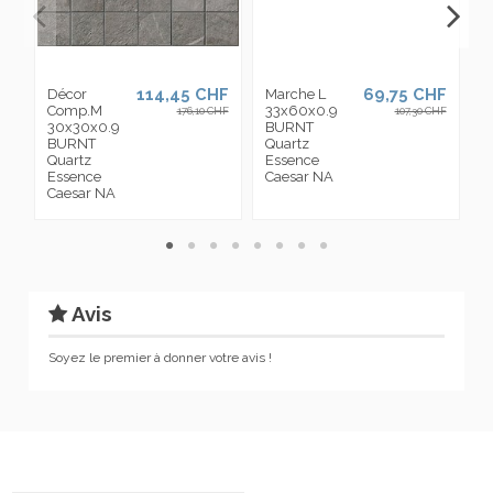
114,45 CHF
69,75 CHF
Décor
Marche L
N
Comp.M
33x60x0.9
1
176,10 CHF
107,30 CHF
30x30x0.9
BURNT
B
BURNT
Quartz
Q
Quartz
Essence
E
Essence
Caesar NA
C
Caesar NA
Avis
Soyez le premier à donner votre avis !