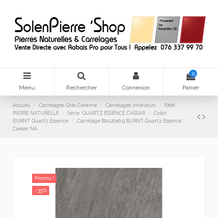
0
Menu
Rechercher
Connexion
Panier
Accueil
Carrelages Grès Cérame
Carrelages Intérieurs
Effet:
PIERRE NATURELLE
Série: QUARTZ ESSENCE CAESAR
Color:
BURNT Quartz Essence
Carrelage 60x120x0.9 BURNT Quartz Essence
Caesar NA
Promo !
-35%