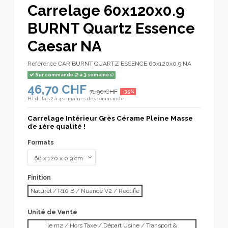
Carrelage 60x120x0.9
BURNT Quartz Essence
Caesar NA
Référence
CAR BURNT QUARTZ ESSENCE 60x120x0.9 NA
Sur commande (2 à 3 semaines)
46,70 CHF
71,90 CHF
-35%
HT
délais 2 à 4 semaines dès commande
Carrelage Intérieur Grès Cérame Pleine Masse
de 1ère qualité !
Formats
Finition
Naturel / R10 B / Nuance V2 / Rectifié
Unité de Vente
le m2 / Hors Taxe / Départ Usine / Transport &