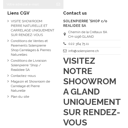
Liens CGV
Contact us
VISITE SHOWROOM
SOLENPIERRE 'SHOP c/o
PIERRE NATURELLE ET
REALIDEE SA
CARRELAGE UNIQUEMENT
Chemin de la Crétaux 6A
SUR RENDEZ-VOUS
CH-1196 GLAND
Conditions de Ventes et
022 364 75 11
Paiements Solenpierre
Shop Carrelages & Pierres
info@solenpierre.ch
Naturelles
VISITEZ
Conditions de Livraison
Solenpierre 'Shop /
NOTRE
Realidee SA
Contactez-nous
SHOOWROM
Magasin et Showroom de
Carrelage et Pierre
A GLAND
Naturelle
Plan du site
UNIQUEMENT
SUR RENDEZ-
VOUS