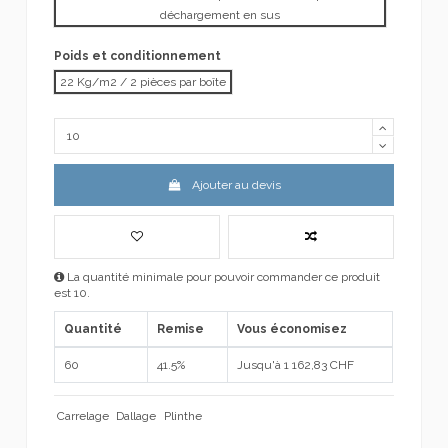
déchargement en sus
Poids et conditionnement
22 Kg/m2 / 2 pièces par boîte
Ajouter au devis
La quantité minimale pour pouvoir commander ce produit
est 10.
Quantité
Remise
Vous économisez
60
41.5%
Jusqu'à 1 162,83 CHF
Carrelage
Dallage
Plinthe