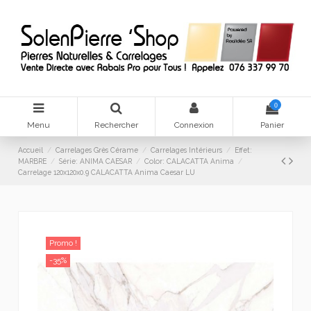
0
Menu
Rechercher
Connexion
Panier
Accueil
Carrelages Grès Cérame
Carrelages Intérieurs
Effet:
MARBRE
Série: ANIMA CAESAR
Color: CALACATTA Anima
Carrelage 120x120x0.9 CALACATTA Anima Caesar LU
Promo !
-35%