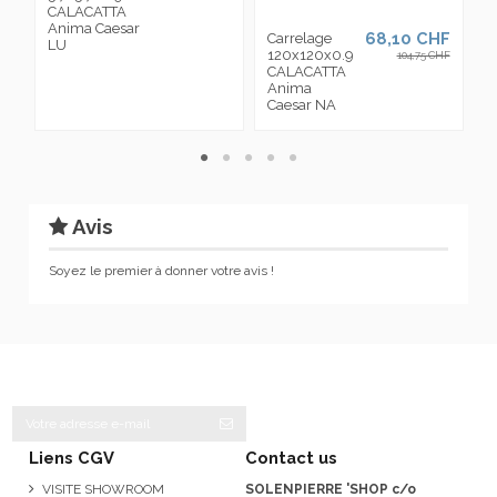
CALACATTA
Anima Caesar
68,10 CHF
Carrelage
L
LU
120x120x0.9
6
104,75 CHF
CALACATTA
C
Anima
A
Caesar NA
L
Avis
Soyez le premier à donner votre avis !
Liens CGV
Contact us
VISITE SHOWROOM
SOLENPIERRE 'SHOP c/o