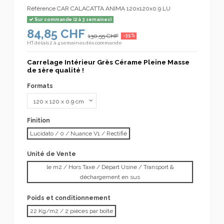
Référence
CAR CALACATTA ANIMA 120x120x0.9 LU
Sur commande (2 à 3 semaines)
84,85 CHF
130,55 CHF
-35%
HT
délais 2 à 4 semaines dès commande
Carrelage Intérieur Grès Cérame Pleine Masse
de 1ère qualité !
Formats
Finition
Lucidato / 0 / Nuance V1 / Rectifié
Unité de Vente
le m2 / Hors Taxe / Départ Usine / Transport &
déchargement en sus
Poids et conditionnement
22 Kg/m2 / 2 pièces par boîte