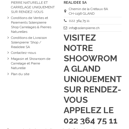
PIERRE NATURELLE ET
REALIDEE SA
CARRELAGE UNIQUEMENT
Chemin de la Crétaux 6A
SUR RENDEZ-VOUS
CH-1196 GLAND
Conditions de Ventes et
022 364 75 11
Paiements Solenpierre
Shop Carrelages & Pierres
info@solenpierre.ch
Naturelles
VISITEZ
Conditions de Livraison
Solenpierre 'Shop /
NOTRE
Realidee SA
Contactez-nous
SHOOWROM
Magasin et Showroom de
Carrelage et Pierre
A GLAND
Naturelle
Plan du site
UNIQUEMENT
SUR RENDEZ-
VOUS
APPELEZ LE
022 364 75 11