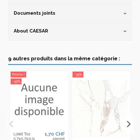
Documents joints
About CAESAR
9 autres produits dans la même catégorie :
Promo !
-35%
Pr
-35%
-3
1,70 CHF
Listel Toz
5.7x5.7x0.9
2,60 CHF