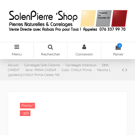
0
Menu
Rechercher
Connexion
Panier
Accueil
Carrelages Grès Cérame
Carrelages Intérieurs
Effet:
CIMENT
Série: PRIMA CAESAR
Color: CHALK Prima
Marche L
33x120x0.9 CHALK Prima Caesar NA
Promo !
-35%