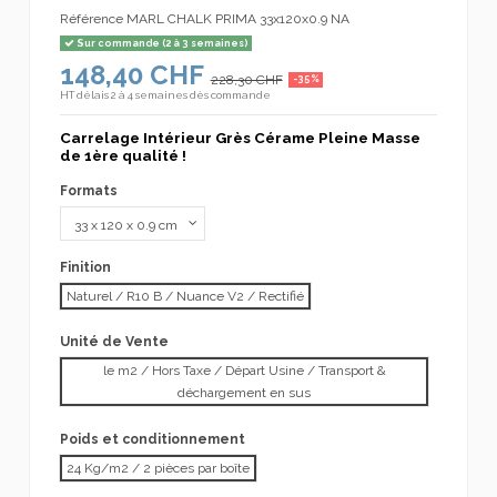
Référence
MARL CHALK PRIMA 33x120x0.9 NA
Sur commande (2 à 3 semaines)
148,40 CHF
228,30 CHF
-35%
HT
délais 2 à 4 semaines dès commande
Carrelage Intérieur Grès Cérame Pleine Masse
de 1ère qualité !
Formats
Finition
Naturel / R10 B / Nuance V2 / Rectifié
Unité de Vente
le m2 / Hors Taxe / Départ Usine / Transport &
déchargement en sus
Poids et conditionnement
24 Kg/m2 / 2 pièces par boîte