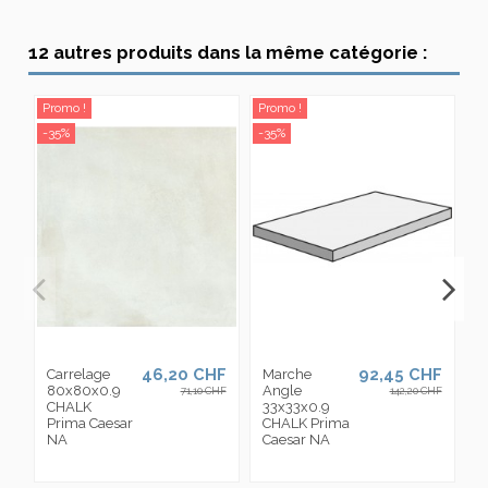
12 autres produits dans la même catégorie :
Promo !
Promo !
Pr
-35%
-35%
-3
46,20 CHF
92,45 CHF
Carrelage
Marche
D
80x80x0.9
Angle
C
71,10 CHF
142,20 CHF
CHALK
33x33x0.9
2
Prima Caesar
CHALK Prima
C
NA
Caesar NA
P
C