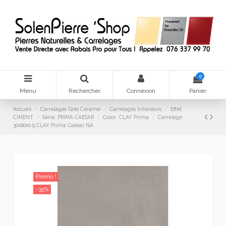
0
Menu
Rechercher
Connexion
Panier
Accueil
Carrelages Grès Cérame
Carrelages Intérieurs
Effet:
CIMENT
Série: PRIMA CAESAR
Color: CLAY Prima
Carrelage
30x60x0.9 CLAY Prima Caesar NA
Promo !
-35%