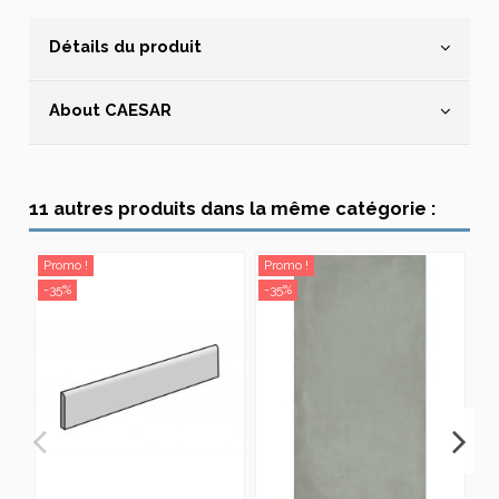
Détails du produit
About CAESAR
11 autres produits dans la même catégorie :
Promo !
Promo !
Pr
-35%
-35%
-3