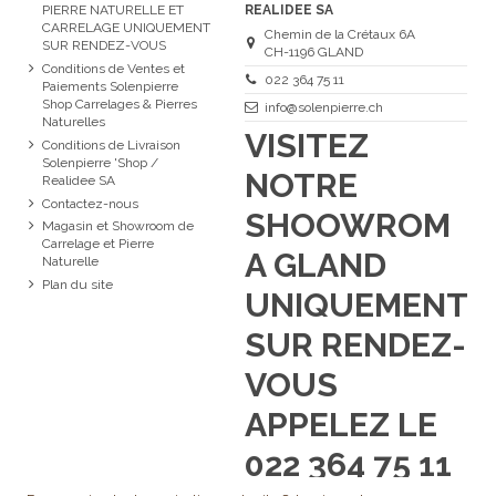
PIERRE NATURELLE ET
REALIDEE SA
CARRELAGE UNIQUEMENT
Chemin de la Crétaux 6A
SUR RENDEZ-VOUS
CH-1196 GLAND
Conditions de Ventes et
022 364 75 11
Paiements Solenpierre
Shop Carrelages & Pierres
info@solenpierre.ch
Naturelles
VISITEZ
Conditions de Livraison
Solenpierre 'Shop /
NOTRE
Realidee SA
Contactez-nous
SHOOWROM
Magasin et Showroom de
Carrelage et Pierre
A GLAND
Naturelle
Plan du site
UNIQUEMENT
SUR RENDEZ-
VOUS
APPELEZ LE
022 364 75 11