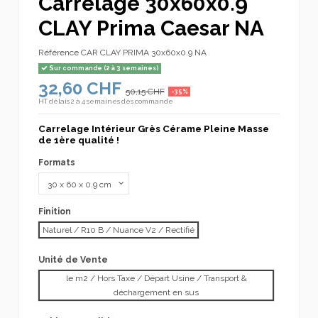
Carrelage 30x60x0.9
CLAY Prima Caesar NA
Référence
CAR CLAY PRIMA 30x60x0.9 NA
Sur commande (2 à 3 semaines)
32,60 CHF
50,15 CHF
-35%
HT
délais 2 à 4 semaines dès commande
Carrelage Intérieur Grès Cérame Pleine Masse
de 1ère qualité !
Formats
Finition
Naturel / R10 B / Nuance V2 / Rectifié
Unité de Vente
le m2 / Hors Taxe / Départ Usine / Transport &
déchargement en sus