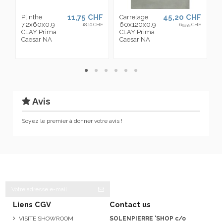
11,75 CHF
45,20 CHF
Plinthe
Carrelage
C
7.2x60x0.9
60x120x0.9
8
18,10 CHF
69,55 CHF
CLAY Prima
CLAY Prima
C
Caesar NA
Caesar NA
C
Avis
Soyez le premier à donner votre avis !
Liens CGV
Contact us
VISITE SHOWROOM
SOLENPIERRE 'SHOP c/o