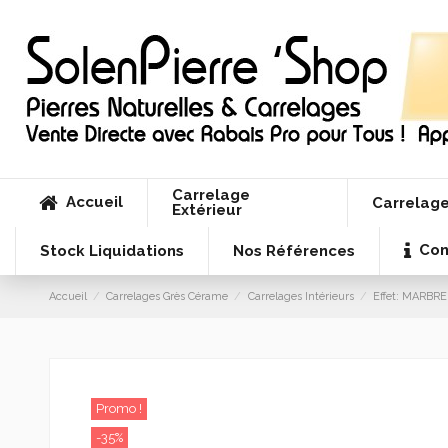
Carrelage
Accueil
Carrelage
Extérieur
Con
Stock Liquidations
Nos Références
Accueil
Carrelages Grès Cérame
Carrelages Intérieurs
Effet: MARBRE
Promo !
-35%