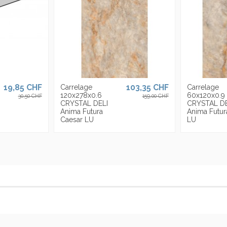
19,85 CHF
103,35 CHF
Carrelage
Carrelage
120x278x0.6
60x120x0.9
30,50 CHF
159,00 CHF
CRYSTAL DELI
CRYSTAL DE
Anima Futura
Anima Futur
Caesar LU
LU