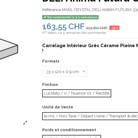
Référence
MARL CRYSTAL DELI ANIMA FUTURA 33
Sur commande (2 à 3 semaines)
163,55 CHF
251,60 CHF
-35%
HT
délais 2 à 4 semaines dès commande
Carrelage Intérieur Grès Cérame Pleine 
!
Formats
Finition
Lucidato / 0 / Nuance V2 / Rectifié
Unité de Vente
le m2 / Hors Taxe / Départ Usine / Transport & d
Poids et conditionnement