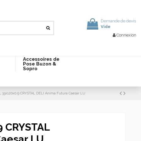
Demande de devis
Vide
Connexion
Accessoires de
Pose Buzon &
Sopro
L 33x120x0.9 CRYSTAL DELI Anima Futura Caesar LU
.9 CRYSTAL
Caesar LU