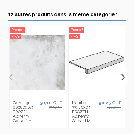
12 autres produits dans la même catégorie :
Promo !
Promo !
Pr
-35%
-35%
-3
50,10 CHF
90,25 CHF
Carrelage
Marche L
C
80x80x0.9
33x80x0.9
4
77,05 CHF
138,85 CHF
FROZEN
FROZEN
F
Alchemy
Alchemy
A
Caesar NA
Caesar NA
C