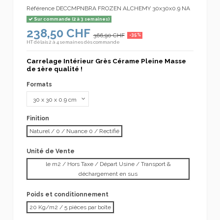
Référence
DECCMPNBRA FROZEN ALCHEMY 30x30x0.9 NA
Sur commande (2 à 3 semaines)
238,50 CHF
366,90 CHF
-35%
HT
délais 2 à 4 semaines dès commande
Carrelage Intérieur Grès Cérame Pleine Masse
de 1ère qualité !
Formats
Finition
Naturel / 0 / Nuance 0 / Rectifié
Unité de Vente
le m2 / Hors Taxe / Départ Usine / Transport &
déchargement en sus
Poids et conditionnement
20 Kg/m2 / 5 pièces par boîte