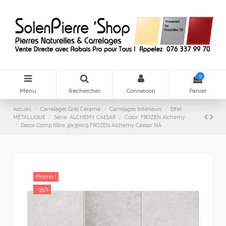
0
Menu
Rechercher
Connexion
Panier
Accueil
Carrelages Grès Cérame
Carrelages Intérieurs
Effet:
MÉTALLIQUE
Série: ALCHEMY CAESAR
Color: FROZEN Alchemy
Décor Comp.Nbra 30x30x0.9 FROZEN Alchemy Caesar NA
Promo !
-35%