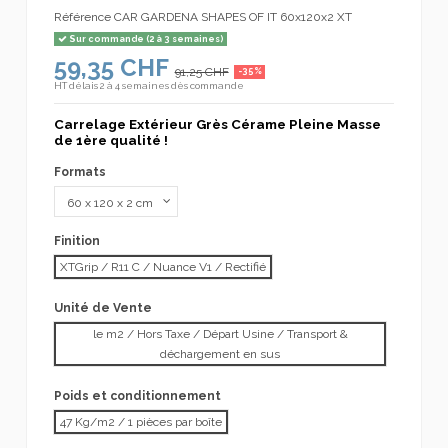
Référence
CAR GARDENA SHAPES OF IT 60x120x2 XT
Sur commande (2 à 3 semaines)
59,35 CHF
91,25 CHF
-35%
HT
délais 2 à 4 semaines dès commande
Carrelage Extérieur Grès Cérame Pleine Masse
de 1ère qualité !
Formats
Finition
XTGrip / R11 C / Nuance V1 / Rectifié
Unité de Vente
le m2 / Hors Taxe / Départ Usine / Transport &
déchargement en sus
Poids et conditionnement
47 Kg/m2 / 1 pièces par boîte