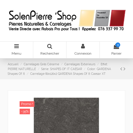
0
Menu
Rechercher
Connexion
Panier
Accueil
Carrelages Grès Cérame
Carrelages Exterieurs
Effet:
PIERRE NATURELLE
Série: SHAPES OF IT CAESAR
Color: GARDENA
Shapes Of It
Carrelage 60x120x2 GARDENA Shapes Of It Caesar XT
Promo !
-35%