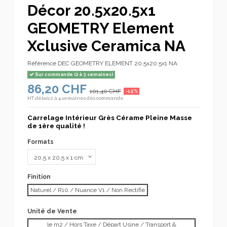
Décor 20.5x20.5x1
GEOMETRY Element
Xclusive Ceramica NA
Référence
DEC GEOMETRY ELEMENT 20.5x20.5x1 NA
Sur commande (2 à 3 semaines)
86,20 CHF
101,40 CHF
-15%
HT
délais 2 à 4 semaines dès commande
Carrelage Intérieur Grès Cérame Pleine Masse
de 1ère qualité !
Formats
Finition
Naturel / R10 / Nuance V1 / Non Rectifié
Unité de Vente
le m2 / Hors Taxe / Départ Usine / Transport &