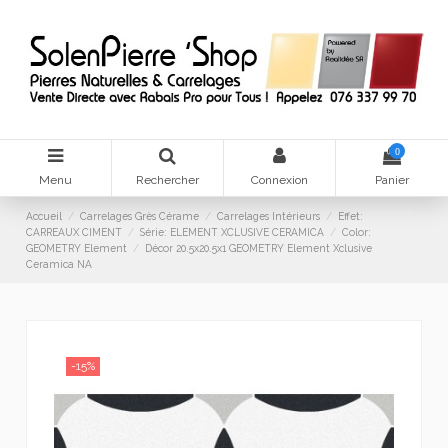
0
Menu
Rechercher
Connexion
Panier
Accueil
Carrelages Grès Cérame
Carrelages Intérieurs
Effet:
CARREAUX CIMENT
Série: ELEMENT XCLUSIVE CERAMICA
Color:
GEOMETRY Element
Décor 20.5x20.5x1 GEOMETRY Element Xclusive
Ceramica NA
-15%