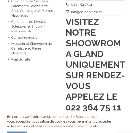
Conditions de Ventes et
022 364 75 11
Paiements Solenpierre
Shop Carrelages & Pierres
info@solenpierre.ch
Naturelles
VISITEZ
Conditions de Livraison
Solenpierre 'Shop /
NOTRE
Realidee SA
Contactez-nous
SHOOWROM
Magasin et Showroom de
Carrelage et Pierre
A GLAND
Naturelle
Plan du site
UNIQUEMENT
SUR RENDEZ-
VOUS
APPELEZ LE
022 364 75 11
En poursuivant votre navigation sur le site Solenpierre.ch
vous acceptez l'utilisation de cookies vous permettant d'accéder
à des services et offres adaptées à vos centres d'intérêts