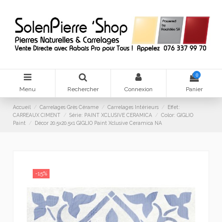
0
Menu
Rechercher
Connexion
Panier
Accueil
Carrelages Grès Cérame
Carrelages Intérieurs
Effet:
CARREAUX CIMENT
Série: PAINT XCLUSIVE CERAMICA
Color: GIGLIO
Paint
Décor 20.5x20.5x1 GIGLIO Paint Xclusive Ceramica NA
-15%