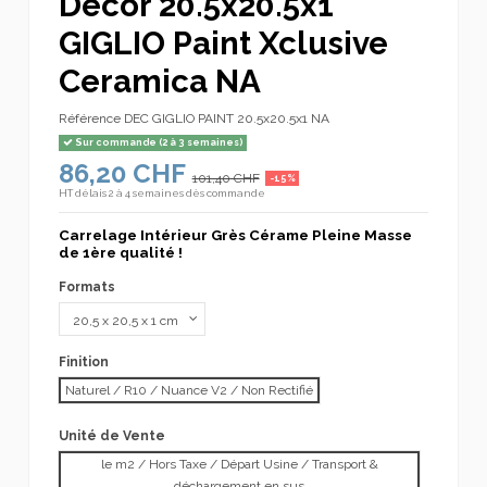
Décor 20.5x20.5x1
GIGLIO Paint Xclusive
Ceramica NA
Référence
DEC GIGLIO PAINT 20.5x20.5x1 NA
Sur commande (2 à 3 semaines)
86,20 CHF
101,40 CHF
-15%
HT
délais 2 à 4 semaines dès commande
Carrelage Intérieur Grès Cérame Pleine Masse
de 1ère qualité !
Formats
Finition
Naturel / R10 / Nuance V2 / Non Rectifié
Unité de Vente
le m2 / Hors Taxe / Départ Usine / Transport &
déchargement en sus