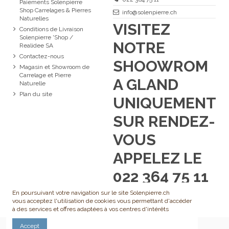
Paiements Solenpierre
Shop Carrelages & Pierres
info@solenpierre.ch
Naturelles
VISITEZ
Conditions de Livraison
Solenpierre 'Shop /
NOTRE
Realidee SA
Contactez-nous
SHOOWROM
Magasin et Showroom de
Carrelage et Pierre
A GLAND
Naturelle
Plan du site
UNIQUEMENT
SUR RENDEZ-
VOUS
APPELEZ LE
022 364 75 11
En poursuivant votre navigation sur le site Solenpierre.ch
vous acceptez l'utilisation de cookies vous permettant d'accéder
à des services et offres adaptées à vos centres d'intérêts
Accept