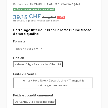
Référence
CAR GIUDECCA AUTORE 60x60x0.9 NA
Sur commande (2 à 3 semaines)
39,15 CHF
60,25 CHF
-35%
HT
délais 2 à 4 semaines dès commande
Carrelage Intérieur Grès Cérame Pleine Masse
de 1ère qualité !
Formats
Finition
Naturel / R9 / Nuance V1 / Rectifié
Unité de Vente
le m2 / Hors Taxe / Départ Usine / Transport &
déchargement en sus
Poids et conditionnement
20 Kg/m2 / 4 pièces par boîte