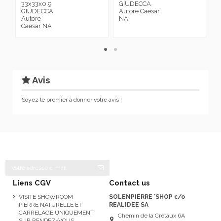
33x33x0.9
GIUDECCA
G
GIUDECCA
Autore Caesar
A
Autore
NA
C
Caesar NA
Avis
Soyez le premier à donner votre avis !
Liens CGV
Contact us
VISITE SHOWROOM
SOLENPIERRE 'SHOP c/o
PIERRE NATURELLE ET
REALIDEE SA
CARRELAGE UNIQUEMENT
Chemin de la Crétaux 6A
SUR RENDEZ-VOUS