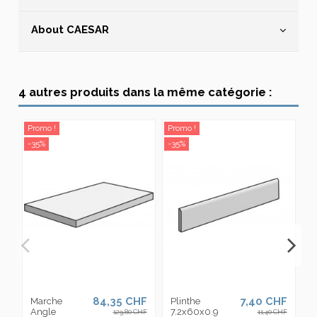
About CAESAR
4 autres produits dans la même catégorie :
Promo !
Promo !
Pr
-35%
-35%
-3
84,35 CHF
7,40 CHF
Marche
Plinthe
M
Angle
7.2x60x0.9
3
129,80 CHF
11,40 CHF