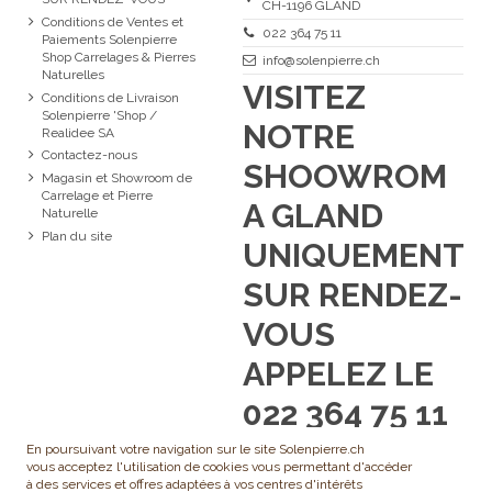
CH-1196 GLAND
Conditions de Ventes et
022 364 75 11
Paiements Solenpierre
Shop Carrelages & Pierres
info@solenpierre.ch
Naturelles
VISITEZ
Conditions de Livraison
Solenpierre 'Shop /
NOTRE
Realidee SA
Contactez-nous
SHOOWROM
Magasin et Showroom de
Carrelage et Pierre
A GLAND
Naturelle
Plan du site
UNIQUEMENT
SUR RENDEZ-
VOUS
APPELEZ LE
022 364 75 11
En poursuivant votre navigation sur le site Solenpierre.ch
vous acceptez l'utilisation de cookies vous permettant d'accéder
à des services et offres adaptées à vos centres d'intérêts