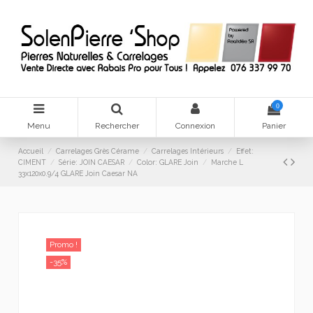
0
Menu
Rechercher
Connexion
Panier
Accueil
Carrelages Grès Cérame
Carrelages Intérieurs
Effet:
CIMENT
Série: JOIN CAESAR
Color: GLARE Join
Marche L
33x120x0.9/4 GLARE Join Caesar NA
Promo !
-35%