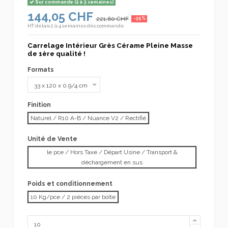
Sur commande (2 à 3 semaines)
144,05 CHF
221,60 CHF
-35%
HT
délais 2 à 4 semaines dès commande
Carrelage Intérieur Grès Cérame Pleine Masse
de 1ère qualité !
Formats
Finition
Naturel / R10 A-B / Nuance V2 / Rectifié
Unité de Vente
le pce / Hors Taxe / Départ Usine / Transport &
déchargement en sus
Poids et conditionnement
10 Kg/pce / 2 pièces par boîte