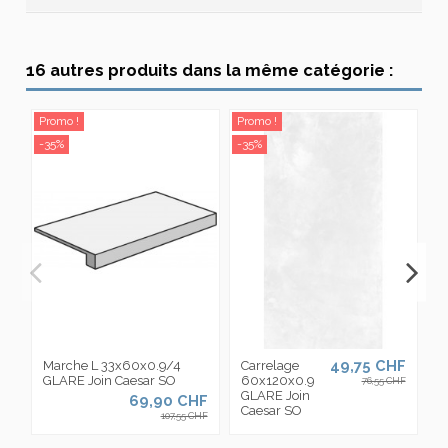
16 autres produits dans la même catégorie :
Promo !
Promo !
Pr
-35%
-35%
-3
49,75 CHF
Marche L 33x60x0.9/4
Carrelage
C
GLARE Join Caesar SO
60x120x0.9
1
76,55 CHF
GLARE Join
G
69,90 CHF
Caesar SO
C
107,55 CHF