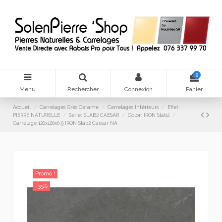
0
Menu
Rechercher
Connexion
Panier
Accueil
Carrelages Grès Cérame
Carrelages Intérieurs
Effet:
PIERRE NATURELLE
Série: SLAB2 CAESAR
Color: IRON Slab2
Carrelage 120x120x0.9 IRON Slab2 Caesar NA
Promo !
-35%