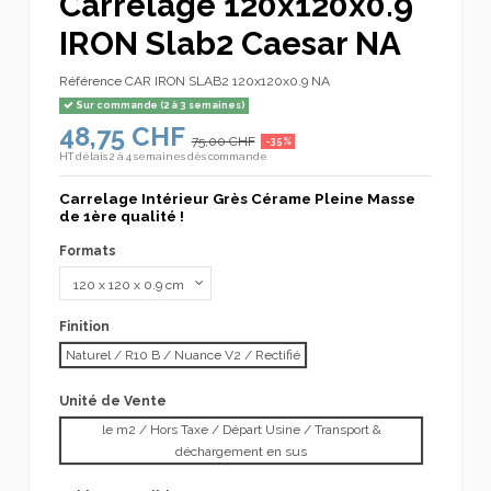
Carrelage 120x120x0.9
IRON Slab2 Caesar NA
Référence
CAR IRON SLAB2 120x120x0.9 NA
Sur commande (2 à 3 semaines)
48,75 CHF
75,00 CHF
-35%
HT
délais 2 à 4 semaines dès commande
Carrelage Intérieur Grès Cérame Pleine Masse
de 1ère qualité !
Formats
Finition
Naturel / R10 B / Nuance V2 / Rectifié
Unité de Vente
le m2 / Hors Taxe / Départ Usine / Transport &
déchargement en sus