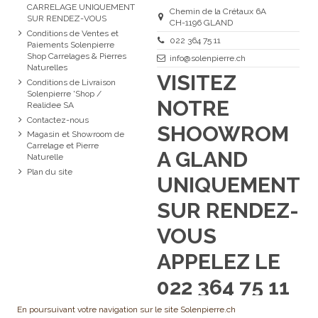
CARRELAGE UNIQUEMENT
Chemin de la Crétaux 6A
SUR RENDEZ-VOUS
CH-1196 GLAND
Conditions de Ventes et
022 364 75 11
Paiements Solenpierre
Shop Carrelages & Pierres
info@solenpierre.ch
Naturelles
VISITEZ
Conditions de Livraison
Solenpierre 'Shop /
NOTRE
Realidee SA
Contactez-nous
SHOOWROM
Magasin et Showroom de
Carrelage et Pierre
A GLAND
Naturelle
Plan du site
UNIQUEMENT
SUR RENDEZ-
VOUS
APPELEZ LE
022 364 75 11
En poursuivant votre navigation sur le site Solenpierre.ch