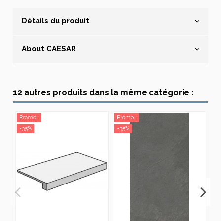
Détails du produit
About CAESAR
12 autres produits dans la même catégorie :
Promo !
Promo !
Pr
-35%
-35%
-3