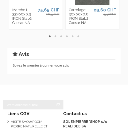
75,65 CHF
29,60 CHF
Marche L
Carrelage
C
33x60x0.9
30x60x0.8
6
116,35 CHF
45,50 CHF
IRON Slab2
IRON Slab2
I
Caesar NA
Caesar NA
C
Avis
Soyez le premier à donner votre avis !
Liens CGV
Contact us
VISITE SHOWROOM
SOLENPIERRE 'SHOP c/o
PIERRE NATURELLE ET
REALIDEE SA