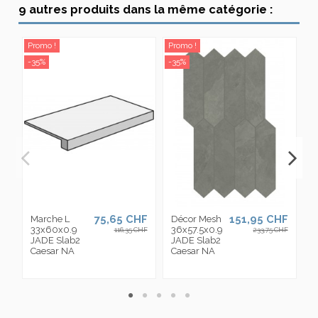
9 autres produits dans la même catégorie :
Promo !
Promo !
Pr
-35%
-35%
-3
75,65 CHF
151,95 CHF
Marche L
Décor Mesh
M
33x60x0.9
36x57.5x0.9
A
116,35 CHF
233,75 CHF
JADE Slab2
JADE Slab2
3
Caesar NA
Caesar NA
J
C