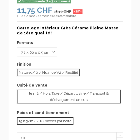
Sur commande (2 à 3 semaines)
11,75 CHF
18,10 CHF
-35%
HT
délais 2 à 4 semaines dès commande
Carrelage Intérieur Grès Cérame Pleine Masse
de 1ère qualité !
Formats
Finition
Naturel / 0 / Nuance V2 / Rectifié
Unité de Vente
le m2 / Hors Taxe / Départ Usine / Transport &
déchargement en sus
Poids et conditionnement
15 Kg/m2 / 10 pièces par boîte