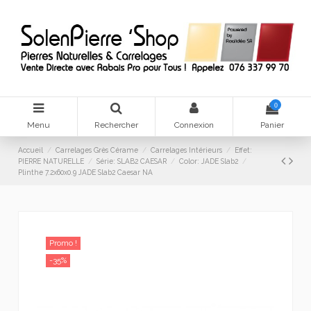
0
Menu
Rechercher
Connexion
Panier
Accueil
Carrelages Grès Cérame
Carrelages Intérieurs
Effet:
PIERRE NATURELLE
Série: SLAB2 CAESAR
Color: JADE Slab2
Plinthe 7.2x60x0.9 JADE Slab2 Caesar NA
Promo !
-35%