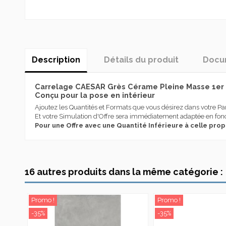
Description
Détails du produit
Docum
Carrelage CAESAR Grès Cérame Pleine Masse 1er c
Conçu pour la pose en intérieur
Ajoutez les Quantités et Formats que vous désirez dans votre Pa
Et votre Simulation d'Offre sera immédiatement adaptée en fonc
Pour une Offre avec une Quantité Inférieure à celle pro
catalogue Join
Caesar est synonyme, depuis 1988 , de grès cérame italien de très
Destination Utilisation
catalogue Join Caesar
d’importants résultats, tant et si bien qu’elle représente aujour
acquérant une expérience spécifique dans les solutions innovan
Téléchargement (10.52M)
Effet
Caesar se distingue depuis sa création pour sa spécialisation d
16 autres produits dans la même catégorie :
en mesure de satisfaire divers segments de marché et est compl
Type produit
concepteur.
Couleur
Caesar a toujours massivement investi dans la recherche, le desig
Promo !
Promo !
personnes et de l’environnement, pour des destinations d’emploi l
-35%
-35%
Série
Aujourd’hui Caesar, avec une production annuelle de plus de 6