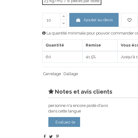
23 Kg/m2 / 8 pièces par boîte
Ajouter au devis
La quantité minimale pour pouvoir commander ce 
Quantité
Remise
Vous éc
60
41.5%
Jusqu'à 1
Carrelage
Dallage
Notes et avis clients
personne n'a encore posté d'avis
dans cette langue
Evaluez-le