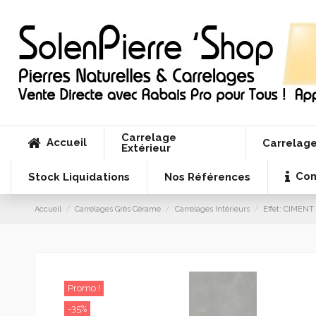
Carrelage
Accueil
Carrelage
Extérieur
Con
Stock Liquidations
Nos Références
Accueil
Carrelages Grès Cérame
Carrelages Intérieurs
Effet: CIMENT
Promo !
-35%