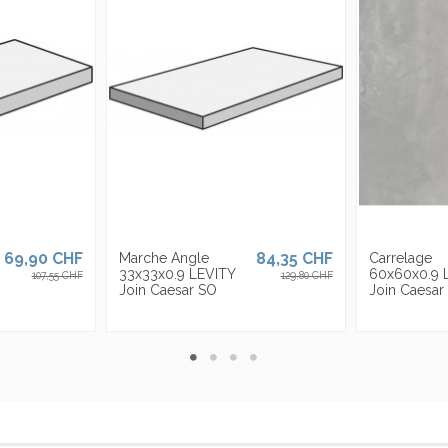
ièges en Italie, aux USA et est présente avec ses propres sièges en Italie,
qu'à
30 mm, divisés en 23 formats et de nombreuses finitions de surface pensé
69,90 CHF
84,35 CHF
Marche Angle
Carrelage
33x33x0.9 LEVITY
60x60x0.9 
107,55 CHF
129,80 CHF
Join Caesar SO
Join Caesar