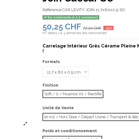
Référence
CAR LEVITY JOIN 11.7x60x0.9 SO
Sur commande (2 à 3 semaines)
50,25 CHF
77,30 CHF
-35%
HT
délais 2 à 4 semaines dès commande
Carrelage Intérieur Grès Cérame Pleine 
!
Formats
Finition
Soft / 0 / Nuance V2 / Rectifié
Unité de Vente
le m2 / Hors Taxe / Départ Usine / Transport & d
Poids et conditionnement