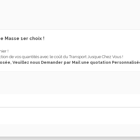
 Masse 1er choix !
nier !
tion de vos quantités avec le coût du Transport Jusque Chez Vous !
posée, Veuillez nous Demander par Mail une quotation Personnalisé
Intérieur
Carreaux Ciment
Décor
Color: LILY XCLUSIVE CERAMICA
Série: ELEMENT XCLUSIVE CERAMIC