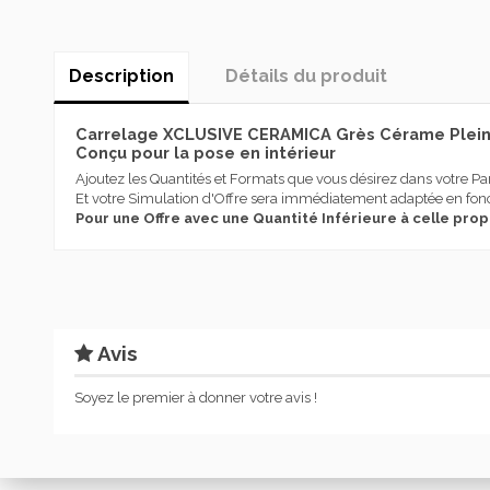
Description
Détails du produit
Carrelage XCLUSIVE CERAMICA Grès Cérame Pleine
Conçu pour la pose en intérieur
Ajoutez les Quantités et Formats que vous désirez dans votre Pa
Et votre Simulation d'Offre sera immédiatement adaptée en fonc
Pour une Offre avec une Quantité Inférieure à celle pro
Destination Utilisation
Effet
Type produit
Avis
Couleur
Série
Soyez le premier à donner votre avis !
Marque
XCLUSIVE CERAMICA
En stock
1 Article
État
Nouveau produit