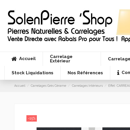
Carrelage
Accueil
Carrelage
Extérieur
Con
Stock Liquidations
Nos Références
Accueil
Carrelages Grès Cérame
Carrelages Intérieurs
Effet: CARRE
-15%