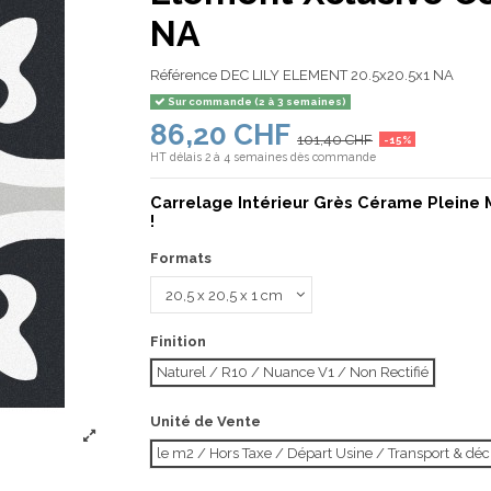
NA
Référence
DEC LILY ELEMENT 20.5x20.5x1 NA
Sur commande (2 à 3 semaines)
86,20 CHF
101,40 CHF
-15%
HT
délais 2 à 4 semaines dès commande
Carrelage Intérieur Grès Cérame Pleine 
!
Formats
Finition
Naturel / R10 / Nuance V1 / Non Rectifié
Unité de Vente
le m2 / Hors Taxe / Départ Usine / Transport & d