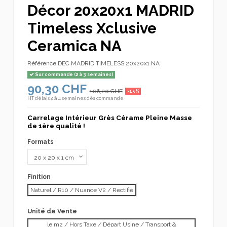
Décor 20x20x1 MADRID
Timeless Xclusive
Ceramica NA
Référence
DEC MADRID TIMELESS 20x20x1 NA
Sur commande (2 à 3 semaines)
90,30 CHF
106,20 CHF
-15%
HT
délais 2 à 4 semaines dès commande
Carrelage Intérieur Grès Cérame Pleine Masse
de 1ère qualité !
Formats
Finition
Naturel / R10 / Nuance V2 / Rectifié
Unité de Vente
le m2 / Hors Taxe / Départ Usine / Transport &