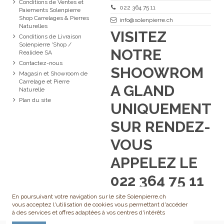
Conditions de Ventes et
022 364 75 11
Paiements Solenpierre
Shop Carrelages & Pierres
info@solenpierre.ch
Naturelles
VISITEZ
Conditions de Livraison
Solenpierre 'Shop /
NOTRE
Realidee SA
Contactez-nous
SHOOWROM
Magasin et Showroom de
Carrelage et Pierre
A GLAND
Naturelle
Plan du site
UNIQUEMENT
SUR RENDEZ-
VOUS
APPELEZ LE
022 364 75 11
En poursuivant votre navigation sur le site Solenpierre.ch
vous acceptez l'utilisation de cookies vous permettant d'accéder
à des services et offres adaptées à vos centres d'intérêts