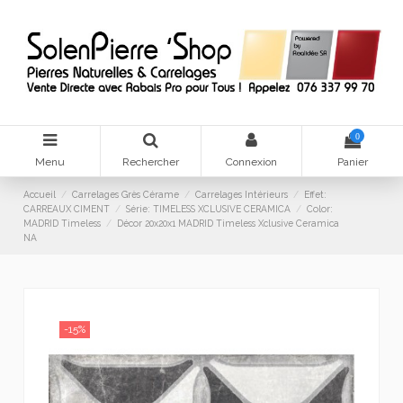
0
Menu
Rechercher
Connexion
Panier
Accueil
Carrelages Grès Cérame
Carrelages Intérieurs
Effet:
CARREAUX CIMENT
Série: TIMELESS XCLUSIVE CERAMICA
Color:
MADRID Timeless
Décor 20x20x1 MADRID Timeless Xclusive Ceramica
NA
-15%