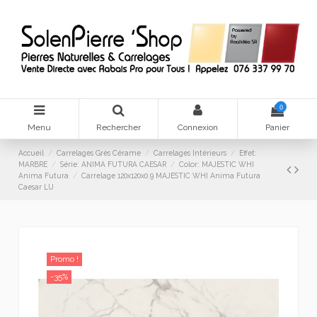
0
Menu
Rechercher
Connexion
Panier
Accueil
Carrelages Grès Cérame
Carrelages Intérieurs
Effet:
MARBRE
Série: ANIMA FUTURA CAESAR
Color: MAJESTIC WHI
Anima Futura
Carrelage 120x120x0.9 MAJESTIC WHI Anima Futura
Caesar LU
Promo !
-35%