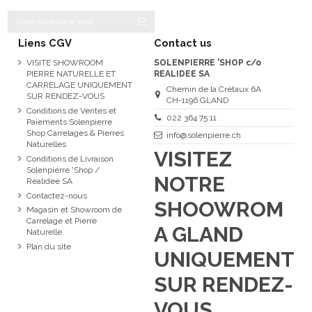
Liens CGV
Contact us
VISITE SHOWROOM
SOLENPIERRE 'SHOP c/o
PIERRE NATURELLE ET
REALIDEE SA
CARRELAGE UNIQUEMENT
Chemin de la Crétaux 6A
SUR RENDEZ-VOUS
CH-1196 GLAND
Conditions de Ventes et
022 364 75 11
Paiements Solenpierre
Shop Carrelages & Pierres
info@solenpierre.ch
Naturelles
VISITEZ
Conditions de Livraison
Solenpierre 'Shop /
NOTRE
Realidee SA
Contactez-nous
SHOOWROM
Magasin et Showroom de
Carrelage et Pierre
A GLAND
Naturelle
Plan du site
UNIQUEMENT
SUR RENDEZ-
VOUS