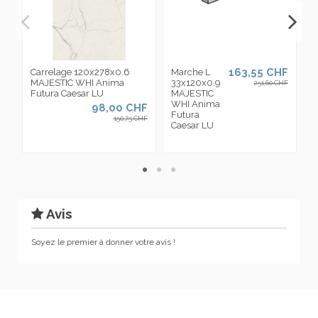
163,55 CHF
Carrelage 120x278x0.6
Marche L
C
MAJESTIC WHI Anima
33x120x0.9
6
251,60 CHF
Futura Caesar LU
MAJESTIC
M
WHI Anima
W
98,00 CHF
Futura
F
150,75 CHF
Caesar LU
C
Avis
Soyez le premier à donner votre avis !