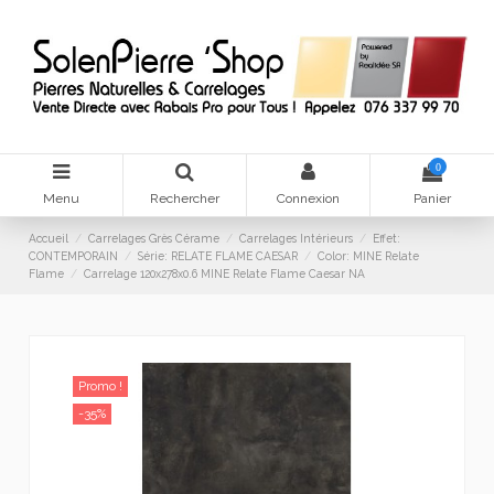
0
Menu
Rechercher
Connexion
Panier
Accueil
Carrelages Grès Cérame
Carrelages Intérieurs
Effet:
CONTEMPORAIN
Série: RELATE FLAME CAESAR
Color: MINE Relate
Flame
Carrelage 120x278x0.6 MINE Relate Flame Caesar NA
Promo !
-35%