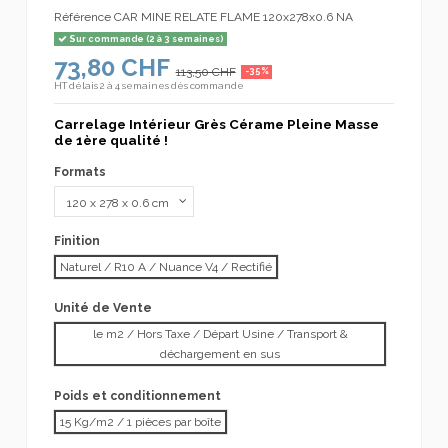
Référence
CAR MINE RELATE FLAME 120x278x0.6 NA
Sur commande (2 à 3 semaines)
73,80 CHF
113,50 CHF
-35%
HT
délais 2 à 4 semaines dès commande
Carrelage Intérieur Grès Cérame Pleine Masse
de 1ère qualité !
Formats
Finition
Naturel / R10 A / Nuance V4 / Rectifié
Unité de Vente
le m2 / Hors Taxe / Départ Usine / Transport &
déchargement en sus
Poids et conditionnement
15 Kg/m2 / 1 pièces par boîte