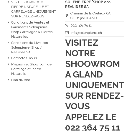
VISITE SHOWROOM
SOLENPIERRE 'SHOP c/o
PIERRE NATURELLE ET
REALIDEE SA
CARRELAGE UNIQUEMENT
Chemin de la Crétaux 6A
SUR RENDEZ-VOUS
CH-1196 GLAND
Conditions de Ventes et
022 364 75 11
Paiements Solenpierre
Shop Carrelages & Pierres
info@solenpierre.ch
Naturelles
VISITEZ
Conditions de Livraison
Solenpierre 'Shop /
NOTRE
Realidee SA
Contactez-nous
SHOOWROM
Magasin et Showroom de
Carrelage et Pierre
A GLAND
Naturelle
Plan du site
UNIQUEMENT
SUR RENDEZ-
VOUS
APPELEZ LE
022 364 75 11