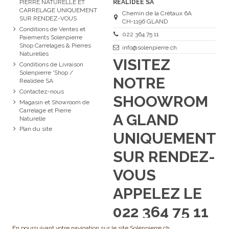
PIERRE NATURELLE ET
REALIDEE SA
CARRELAGE UNIQUEMENT
Chemin de la Crétaux 6A
SUR RENDEZ-VOUS
CH-1196 GLAND
Conditions de Ventes et
022 364 75 11
Paiements Solenpierre
Shop Carrelages & Pierres
info@solenpierre.ch
Naturelles
VISITEZ
Conditions de Livraison
Solenpierre 'Shop /
NOTRE
Realidee SA
Contactez-nous
SHOOWROM
Magasin et Showroom de
Carrelage et Pierre
A GLAND
Naturelle
Plan du site
UNIQUEMENT
SUR RENDEZ-
VOUS
APPELEZ LE
022 364 75 11
En poursuivant votre navigation sur le site Solenpierre.ch