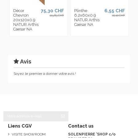
75,30 CHF
6,55 CHF
Décor
Plinthe
Chevron
6.2x60x0.9
115,85 CHF
10,10 CHF
20x120x0.9
NATUR Arthis
NATUR Arthis
Caesar NA
Caesar NA
Avis
Soyez le premier à donner votre avis !
Liens CGV
Contact us
VISITE SHOWROOM
SOLENPIERRE 'SHOP c/o