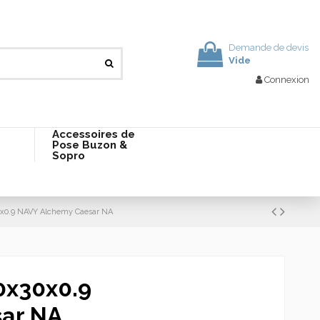
Demande de devis
Vide
Connexion
Accessoires de
Pose Buzon &
Sopro
x0.9 NAVY Alchemy Caesar NA
0x30x0.9
ar NA