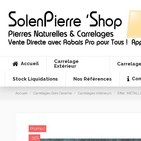
Carrelage
Accueil
Carrelage
Extérieur
Con
Stock Liquidations
Nos Références
Accueil
Carrelages Grès Cérame
Carrelages Intérieurs
Effet: MÉTAL
Promo !
-35%