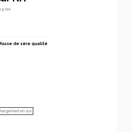
.9 NA
Masse de 1ère qualité
échargement en sus