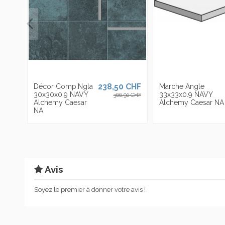
238,50 CHF
Décor Comp.Ngla
Marche Angle
30x30x0.9 NAVY
33x33x0.9 NAVY
366,90 CHF
Alchemy Caesar
Alchemy Caesar NA
NA
Avis
Soyez le premier à donner votre avis !