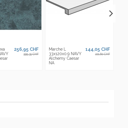
256,95 CHF
144,05 CHF
exa
Marche L
NAVY
33x120x0.9 NAVY
395,35 CHF
221,60 CHF
esar
Alchemy Caesar
NA