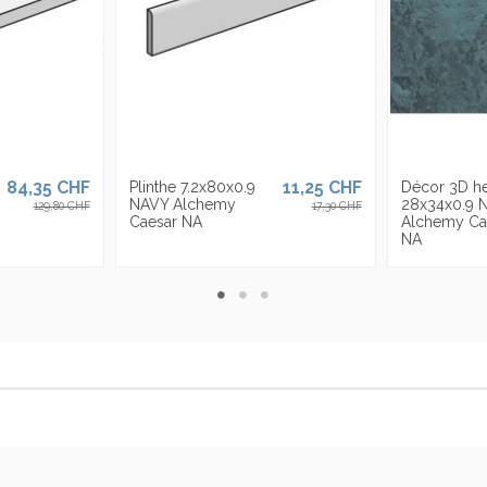
84,35 CHF
11,25 CHF
Plinthe 7.2x80x0.9
Décor 3D h
NAVY Alchemy
28x34x0.9 
129,80 CHF
17,30 CHF
Caesar NA
Alchemy Ca
NA