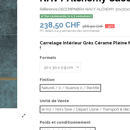
Référence
DECCMPNBRA NAVY ALCHEMY 30x30x0
Sur commande (2 à 3 semaines)
238,50 CHF
366,90 CHF
-35%
HT
délais 2 à 4 semaines dès commande
Carrelage Intérieur Grès Cérame Pleine 
!
Formats
Finition
Naturel / 0 / Nuance 0 / Rectifié
Unité de Vente
le m2 / Hors Taxe / Départ Usine / Transport & d
Poids et conditionnement