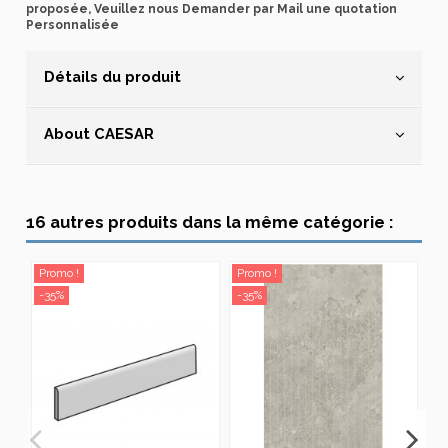
proposée, Veuillez nous Demander par Mail une quotation
Personnalisée
Détails du produit
About CAESAR
16 autres produits dans la même catégorie :
Promo !
Promo !
Pr
-35%
-35%
-3