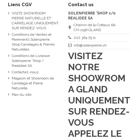
Liens CGV
Contact us
VISITE SHOWROOM
SOLENPIERRE 'SHOP c/o
PIERRE NATURELLE ET
REALIDEE SA
CARRELAGE UNIQUEMENT
Chemin de la Crétaux 6A
SUR RENDEZ-VOUS
CH-1196 GLAND
Conditions de Ventes et
022 364 75 11
Paiements Solenpierre
Shop Carrelages & Pierres
info@solenpierre.ch
Naturelles
VISITEZ
Conditions de Livraison
Solenpierre 'Shop /
NOTRE
Realidee SA
Contactez-nous
SHOOWROM
Magasin et Showroom de
Carrelage et Pierre
A GLAND
Naturelle
Plan du site
UNIQUEMENT
SUR RENDEZ-
VOUS
APPELEZ LE