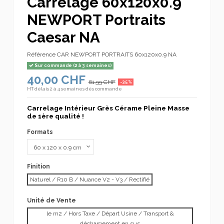
Carrelage 60x120x0.9
NEWPORT Portraits
Caesar NA
Référence
CAR NEWPORT PORTRAITS 60x120x0.9 NA
Sur commande (2 à 3 semaines)
40,00 CHF
61,55 CHF
-35%
HT
délais 2 à 4 semaines dès commande
Carrelage Intérieur Grès Cérame Pleine Masse
de 1ère qualité !
Formats
Finition
Naturel / R10 B / Nuance V2 - V3 / Rectifié
Unité de Vente
le m2 / Hors Taxe / Départ Usine / Transport &
déchargement en sus