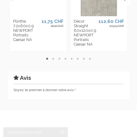
11,75 CHF
112,60 CHF
Plinthe
Décor
C
7.2x60x0.9
Straight
6
18,10 CHF
173,25 CHF
NEWPORT
60x120x0.9
Portraits
NEWPORT
P
Caesar NA
Portraits
C
Caesar NA
Avis
Soyez le premier à donner votre avis !