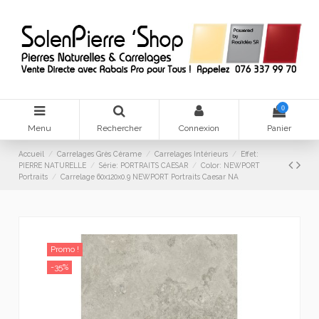
0
Menu
Rechercher
Connexion
Panier
Accueil
Carrelages Grès Cérame
Carrelages Intérieurs
Effet:
PIERRE NATURELLE
Série: PORTRAITS CAESAR
Color: NEWPORT
Portraits
Carrelage 60x120x0.9 NEWPORT Portraits Caesar NA
Promo !
-35%