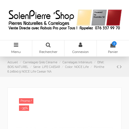
0
Menu
Rechercher
Connexion
Panier
Accueil
Carrelages Grès Cérame
Carrelages Intérieurs
Effet:
BOIS NATUREL
Série: LIFE CAESAR
Color: NOCE Life
Plinthe
6.2x60x0.9 NOCE Life Caesar NA
Promo !
-35%