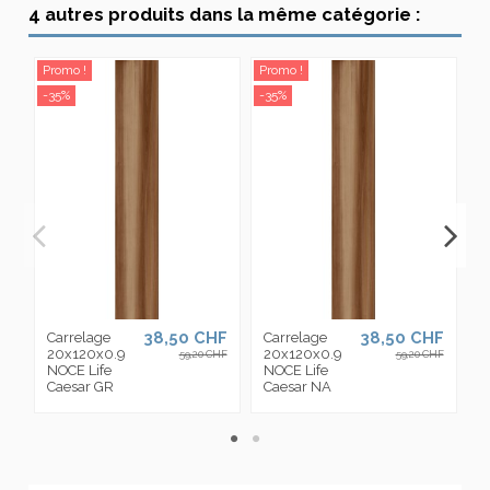
4 autres produits dans la même catégorie :
Promo !
Promo !
-3
-35%
-35%
38,50 CHF
38,50 CHF
Carrelage
Carrelage
P
20x120x0.9
20x120x0.9
7
59,20 CHF
59,20 CHF
NOCE Life
NOCE Life
N
Caesar GR
Caesar NA
C