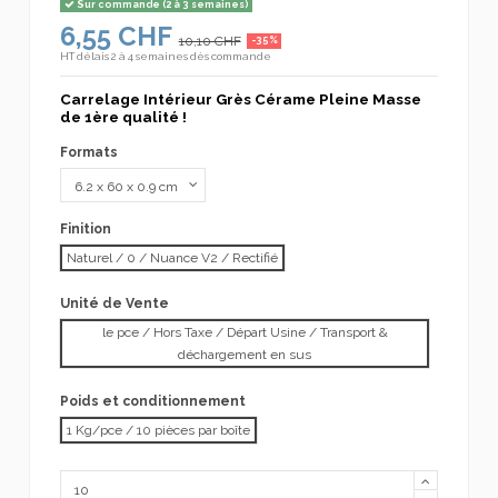
Sur commande (2 à 3 semaines)
6,55 CHF
10,10 CHF
-35%
HT
délais 2 à 4 semaines dès commande
Carrelage Intérieur Grès Cérame Pleine Masse
de 1ère qualité !
Formats
Finition
Naturel / 0 / Nuance V2 / Rectifié
Unité de Vente
le pce / Hors Taxe / Départ Usine / Transport &
déchargement en sus
Poids et conditionnement
1 Kg/pce / 10 pièces par boîte