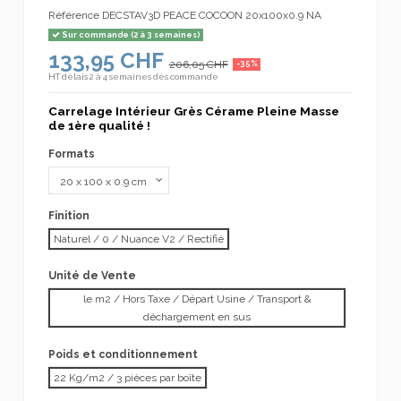
Référence
DECSTAV3D PEACE COCOON 20x100x0.9 NA
Sur commande (2 à 3 semaines)
133,95 CHF
206,05 CHF
-35%
HT
délais 2 à 4 semaines dès commande
Carrelage Intérieur Grès Cérame Pleine Masse
de 1ère qualité !
Formats
Finition
Naturel / 0 / Nuance V2 / Rectifié
Unité de Vente
le m2 / Hors Taxe / Départ Usine / Transport &
déchargement en sus
Poids et conditionnement
22 Kg/m2 / 3 pièces par boîte