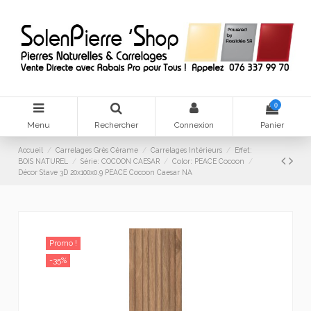
0
Menu
Rechercher
Connexion
Panier
Accueil
Carrelages Grès Cérame
Carrelages Intérieurs
Effet:
BOIS NATUREL
Série: COCOON CAESAR
Color: PEACE Cocoon
Décor Stave 3D 20x100x0.9 PEACE Cocoon Caesar NA
Promo !
-35%