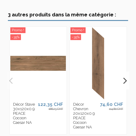
3 autres produits dans la même catégorie :
Promo !
Promo !
Pr
-35%
-35%
-3
122,35 CHF
74,60 CHF
Décor Stave
Décor
C
30x120x0.9
Chevron
2
188,25 CHF
114,80 CHF
PEACE
20x120x0.9
P
Cocoon
PEACE
C
Caesar NA
Cocoon
C
Caesar NA