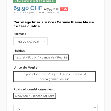
Sur commande (2 à 3 semaines)
69,90 CHF
107,55 CHF
-35%
HT
délais 2 à 4 semaines dès commande
Carrelage Intérieur Grès Cérame Pleine Masse
de 1ère qualité !
Formats
Finition
Naturel / R10 A / Nuance V1 / Rectifié
Unité de Vente
le pce / Hors Taxe / Départ Usine / Transport &
déchargement en sus
Poids et conditionnement
6 Kg/pce / 4 pièces par boîte