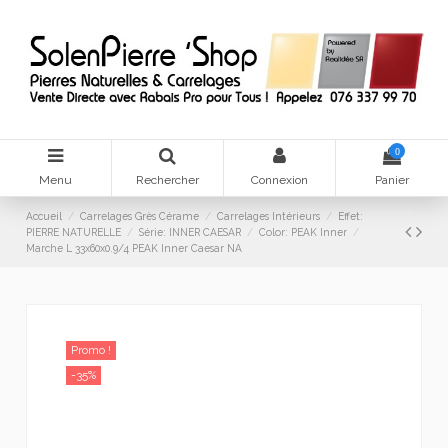
0
Menu
Rechercher
Connexion
Panier
Accueil
Carrelages Grès Cérame
Carrelages Intérieurs
Effet:
PIERRE NATURELLE
Série: INNER CAESAR
Color: PEAK Inner
Marche L 33x60x0.9/4 PEAK Inner Caesar NA
Promo !
-35%