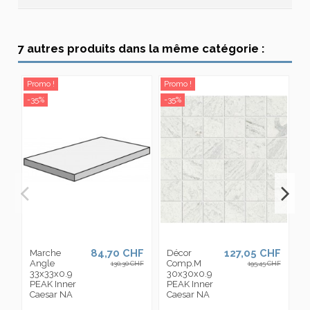
7 autres produits dans la même catégorie :
Promo !
Promo !
Pr
-35%
-35%
-3
84,70 CHF
127,05 CHF
Marche
Décor
C
Angle
Comp.M
3
130,30 CHF
195,45 CHF
33x33x0.9
30x30x0.9
P
PEAK Inner
PEAK Inner
C
Caesar NA
Caesar NA