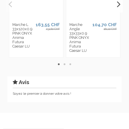
163,55 CHF
104,70 CHF
Marche L
Marche
P
33x120x0.9
Angle
7
251,60 CHF
161,10 CHF
PINK ONYX
33x33x0.9
P
Anima
PINK ONYX
A
Futura
Anima
F
Caesar LU
Futura
C
Caesar LU
Avis
Soyez le premier à donner votre avis !