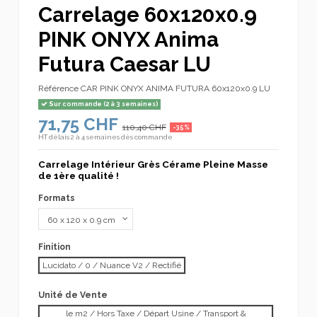
Carrelage 60x120x0.9
PINK ONYX Anima
Futura Caesar LU
Référence
CAR PINK ONYX ANIMA FUTURA 60x120x0.9 LU
Sur commande (2 à 3 semaines)
71,75 CHF
110,40 CHF
-35%
HT
délais 2 à 4 semaines dès commande
Carrelage Intérieur Grès Cérame Pleine Masse
de 1ère qualité !
Formats
Finition
Lucidato / 0 / Nuance V2 / Rectifié
Unité de Vente
le m2 / Hors Taxe / Départ Usine / Transport &