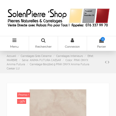
0
Menu
Rechercher
Connexion
Panier
Accueil
Carrelages Grès Cérame
Carrelages Intérieurs
Effet:
MARBRE
Série: ANIMA FUTURA CAESAR
Color: PINK ONYX
Anima Futura
Carrelage 60x120x0.9 PINK ONYX Anima Futura
Caesar LU
Promo !
-35%