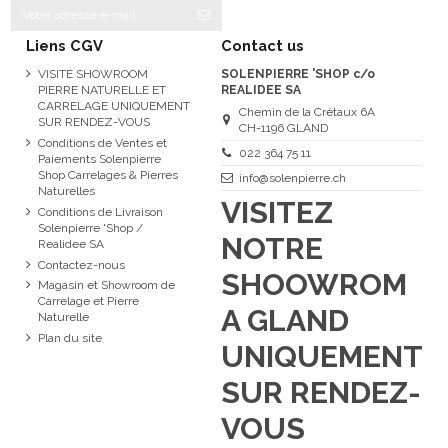
Liens CGV
Contact us
VISITE SHOWROOM
SOLENPIERRE 'SHOP c/o
PIERRE NATURELLE ET
REALIDEE SA
CARRELAGE UNIQUEMENT
Chemin de la Crétaux 6A
SUR RENDEZ-VOUS
CH-1196 GLAND
Conditions de Ventes et
022 364 75 11
Paiements Solenpierre
Shop Carrelages & Pierres
info@solenpierre.ch
Naturelles
VISITEZ
Conditions de Livraison
Solenpierre 'Shop /
NOTRE
Realidee SA
Contactez-nous
SHOOWROM
Magasin et Showroom de
Carrelage et Pierre
A GLAND
Naturelle
Plan du site
UNIQUEMENT
SUR RENDEZ-
VOUS