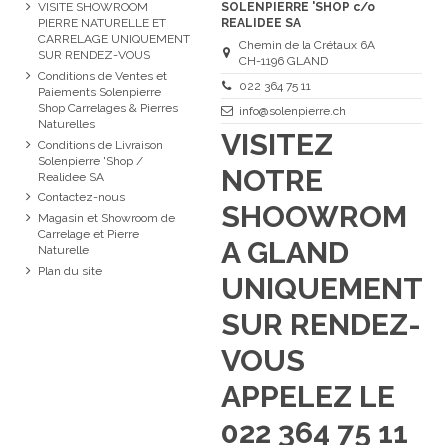
VISITE SHOWROOM
SOLENPIERRE 'SHOP c/o
PIERRE NATURELLE ET
REALIDEE SA
CARRELAGE UNIQUEMENT
Chemin de la Crétaux 6A
SUR RENDEZ-VOUS
CH-1196 GLAND
Conditions de Ventes et
022 364 75 11
Paiements Solenpierre
Shop Carrelages & Pierres
info@solenpierre.ch
Naturelles
VISITEZ
Conditions de Livraison
Solenpierre 'Shop /
NOTRE
Realidee SA
Contactez-nous
SHOOWROM
Magasin et Showroom de
Carrelage et Pierre
A GLAND
Naturelle
Plan du site
UNIQUEMENT
SUR RENDEZ-
VOUS
APPELEZ LE
022 364 75 11