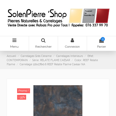
0
Menu
Rechercher
Connexion
Panier
Accueil
Carrelages Grès Cérame
Carrelages Intérieurs
Effet:
CONTEMPORAIN
Série: RELATE FLAME CAESAR
Color: REEF Relate
Flame
Carrelage 120x278x0.6 REEF Relate Flame Caesar NA
Promo !
-35%