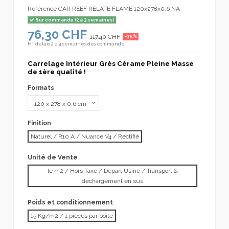
Référence
CAR REEF RELATE FLAME 120x278x0.6 NA
Sur commande (2 à 3 semaines)
76,30 CHF
117,40 CHF
-35%
HT
délais 2 à 4 semaines dès commande
Carrelage Intérieur Grès Cérame Pleine Masse
de 1ère qualité !
Formats
Finition
Naturel / R10 A / Nuance V4 / Rectifié
Unité de Vente
le m2 / Hors Taxe / Départ Usine / Transport &
déchargement en sus
Poids et conditionnement
15 Kg/m2 / 1 pièces par boîte