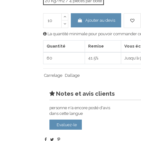
20 Kg/m2 / 4 pièces par boîte
Ajouter au devis
La quantité minimale pour pouvoir commander ce 
Quantité
Remise
Vous é
60
41.5%
Jusqu'à
Carrelage
Dallage
Notes et avis clients
personne n'a encore posté d'avis
dans cette langue
Evaluez-le