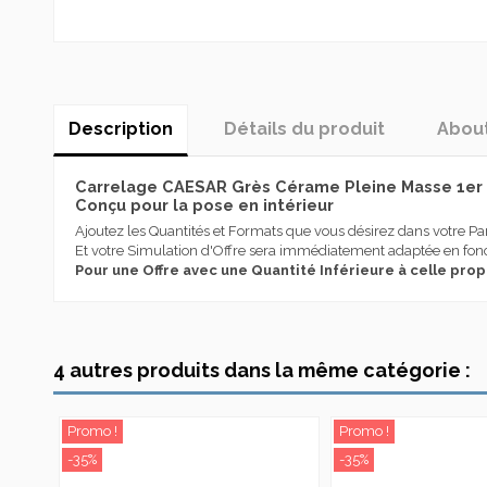
Description
Détails du produit
Abou
Carrelage CAESAR Grès Cérame Pleine Masse 1er c
Conçu pour la pose en intérieur
Ajoutez les Quantités et Formats que vous désirez dans votre Pa
Et votre Simulation d'Offre sera immédiatement adaptée en fonc
Pour une Offre avec une Quantité Inférieure à celle pro
Caesar est synonyme, depuis 1988 , de grès cérame italien de très
Destination Utilisation
d’importants résultats, tant et si bien qu’elle représente aujour
acquérant une expérience spécifique dans les solutions innovan
Effet
Caesar se distingue depuis sa création pour sa spécialisation d
4 autres produits dans la même catégorie :
en mesure de satisfaire divers segments de marché et est compl
Type produit
concepteur.
Couleur
Caesar a toujours massivement investi dans la recherche, le desig
Promo !
Promo !
personnes et de l’environnement, pour des destinations d’emploi l
-35%
-35%
Série
Aujourd’hui Caesar, avec une production annuelle de plus de 6