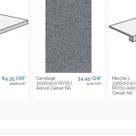
ièges en Italie, aux USA et est présente avec ses propres sièges en Italie,
qu'à
30 mm, divisés en 23 formats et de nombreuses finitions de surface pensé
84,35 CHF
34,45 CHF
Carrelage
Marche L
30x60x0.9 RIVOLI
33x60x0.9/
129,80 CHF
53,00 CHF
Autore Caesar NA
RIVOLI Auto
Caesar NA