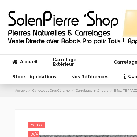
Carrelage
Accueil
Carrelage
Extérieur
Con
Stock Liquidations
Nos Références
Accueil
Carrelages Grès Cérame
Carrelages Intérieurs
Effet: TERRA
Promo !
-35%