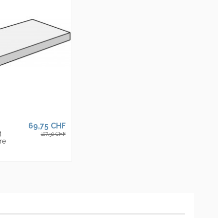
 aux USA et au Royaume Uni en offrant une gamme de produits de
s pour les styles de vie et les goûts architecturaux les plus
Marque
69,75 CHF
4
107,30 CHF
re