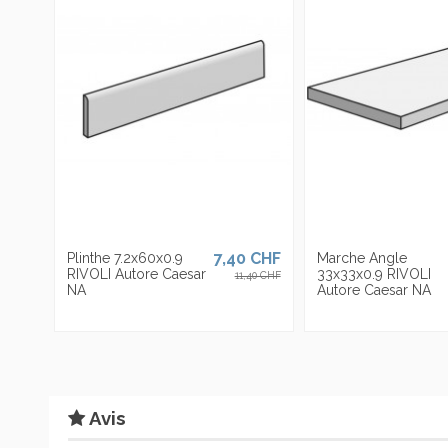
exporte dans plus de 90 pays et est présente avec ses propres s
En stock
1 Article
plus de 4000 articles, dans des épaisseurs
épaisseurs
allant
jus
ean13
0663568424154
variés.
7,40 CHF
Plinthe 7.2x60x0.9
Marche Angle
RIVOLI Autore Caesar
33x33x0.9 RIVOLI
11,40 CHF
NA
Autore Caesar NA
Avis