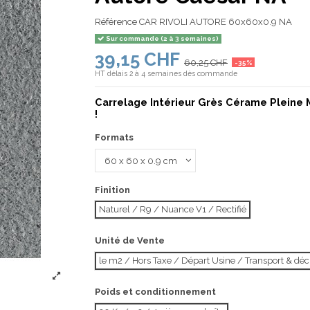
Référence
CAR RIVOLI AUTORE 60x60x0.9 NA
Sur commande (2 à 3 semaines)
39,15 CHF
60,25 CHF
-35%
HT
délais 2 à 4 semaines dès commande
Carrelage Intérieur Grès Cérame Pleine 
!
Formats
Finition
Naturel / R9 / Nuance V1 / Rectifié
Unité de Vente
le m2 / Hors Taxe / Départ Usine / Transport & d
Poids et conditionnement