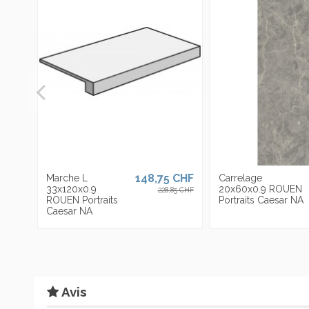
exporte dans plus de 90 pays et est présente avec ses propres s
plus de 4000 articles, dans des épaisseurs
épaisseurs
allant
jus
variés.
148,75 CHF
Marche L
Carrelage
33x120x0.9
20x60x0.9 ROUEN
228,85 CHF
ROUEN Portraits
Portraits Caesar NA
Caesar NA
Avis