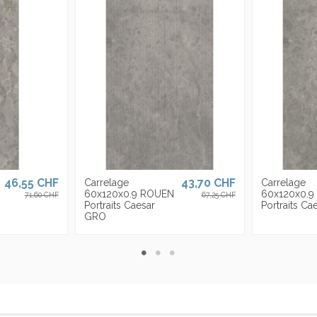
ièges en Italie, aux USA et est présente avec ses propres sièges en Italie,
qu'à
30 mm, divisés en 23 formats et de nombreuses finitions de surface pensé
46,55 CHF
43,70 CHF
Carrelage
Carrelage
60x120x0.9 ROUEN
60x120x0.9
71,60 CHF
67,25 CHF
Portraits Caesar
Portraits Ca
GRO