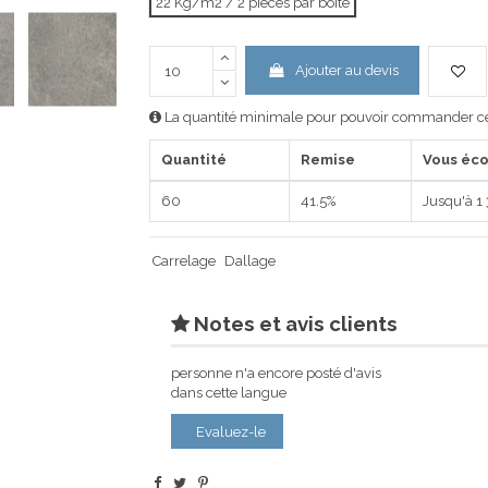
22 Kg/m2 / 2 pièces par boîte
Ajouter au devis
La quantité minimale pour pouvoir commander ce 
Quantité
Remise
Vous éc
60
41.5%
Jusqu'à 1
Carrelage
Dallage
Notes et avis clients
personne n'a encore posté d'avis
dans cette langue
Evaluez-le