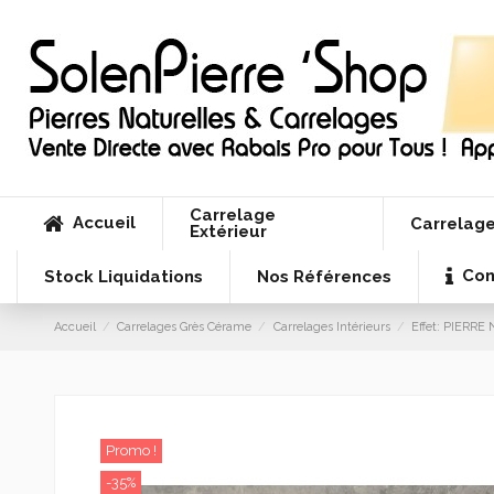
Carrelage
Accueil
Carrelage
Extérieur
Con
Stock Liquidations
Nos Références
Accueil
Carrelages Grès Cérame
Carrelages Intérieurs
Effet: PIERR
Promo !
-35%