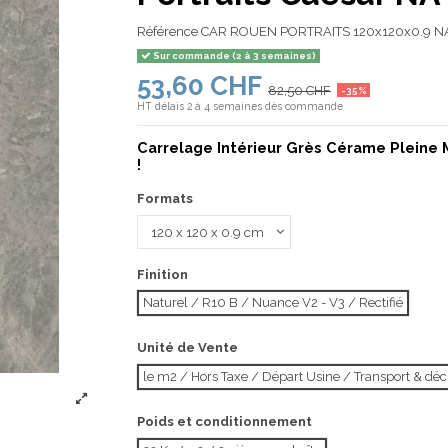
Référence
CAR ROUEN PORTRAITS 120x120x0.9 N
Sur commande (2 à 3 semaines)
53,60 CHF
82,50 CHF
-35%
HT
délais 2 à 4 semaines dès commande
Carrelage Intérieur Grès Cérame Pleine 
!
Formats
Finition
Naturel / R10 B / Nuance V2 - V3 / Rectifié
Unité de Vente
le m2 / Hors Taxe / Départ Usine / Transport & d
Poids et conditionnement