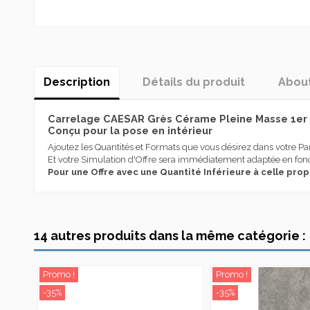
Description
Détails du produit
Abou
Carrelage CAESAR Grès Cérame Pleine Masse 1er c
Conçu pour la pose en intérieur
Ajoutez les Quantités et Formats que vous désirez dans votre Pa
Et votre Simulation d'Offre sera immédiatement adaptée en fonc
Pour une Offre avec une Quantité Inférieure à celle pro
Caesar est synonyme, depuis 1988 , de grès cérame italien de très
Destination Utilisation
d’importants résultats, tant et si bien qu’elle représente aujour
acquérant une expérience spécifique dans les solutions innovan
Effet
Caesar se distingue depuis sa création pour sa spécialisation d
14 autres produits dans la même catégorie :
en mesure de satisfaire divers segments de marché et est compl
Série
concepteur.
Caesar a toujours massivement investi dans la recherche, le desig
Promo !
Promo !
En stock
1 Article
personnes et de l’environnement, pour des destinations d’emploi l
-35%
-35%
État
Nouveau produit
Aujourd’hui Caesar, avec une production annuelle de plus de 6