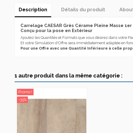
Description
Détails du produit
Abou
Carrelage CAESAR Grès Cérame Pleine Masse 1er c
Conçu pour la pose en Extérieur
Ajoutez les Quantités et Formats que vous désirez dans votre Pa
Et votre Simulation d'Offre sera immédiatement adaptée en fonc
Pour une Offre avec une Quantité Inférieure à celle pro
Caesar est synonyme, depuis 1988 , de grès cérame italien de très
Destination Utilisation
d’importants résultats, tant et si bien qu’elle représente aujour
acquérant une expérience spécifique dans les solutions innovan
Effet
Caesar se distingue depuis sa création pour sa spécialisation d
1 autre produit dans la même catégorie :
en mesure de satisfaire divers segments de marché et est compl
Série
concepteur.
Caesar a toujours massivement investi dans la recherche, le desig
Promo !
En stock
1 Article
personnes et de l’environnement, pour des destinations d’emploi l
-35%
État
Nouveau produit
Aujourd’hui Caesar, avec une production annuelle de plus de 6
exporte dans plus de 90 pays et est présente avec ses propres s
plus de 4000 articles, dans des épaisseurs
épaisseurs
allant
jus
variés.