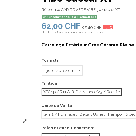
Référence
CAR ROVERE VIBE 30x120x2 XT
Sur commande (2 à 3 semaines)
62,00 CHF
95,40 CHF
-35%
HT
délais 2 à 4 semaines dès commande
Carrelage Extérieur Grès Cérame Pleine 
!
Formats
Finition
XTGrip / R11 A-B-C / Nuance V3 / Rectifié
Unité de Vente
le m2 / Hors Taxe / Départ Usine / Transport & d
Poids et conditionnement