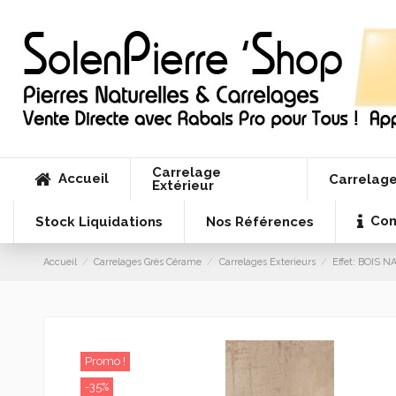
Carrelage
Accueil
Carrelage
Extérieur
Con
Stock Liquidations
Nos Références
Accueil
Carrelages Grès Cérame
Carrelages Exterieurs
Effet: BOIS 
Promo !
-35%