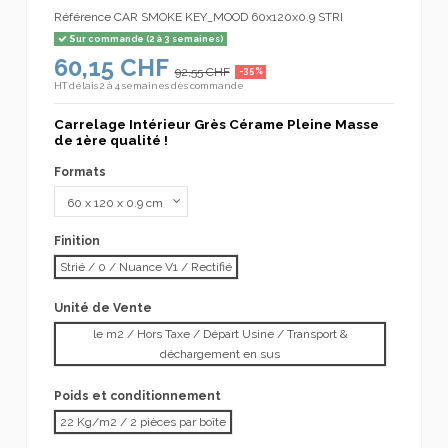
Référence
CAR SMOKE KEY_MOOD 60x120x0.9 STRI
Sur commande (2 à 3 semaines)
60,15 CHF
92,55 CHF
-35%
HT
délais 2 à 4 semaines dès commande
Carrelage Intérieur Grès Cérame Pleine Masse
de 1ère qualité !
Formats
Finition
Strié / 0 / Nuance V1 / Rectifié
Unité de Vente
le m2 / Hors Taxe / Départ Usine / Transport &
déchargement en sus
Poids et conditionnement
22 Kg/m2 / 2 pièces par boîte