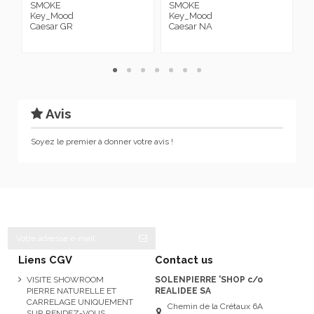
SMOKE
SMOKE
3
Key_Mood
Key_Mood
S
Caesar GR
Caesar NA
K
C
Avis
Soyez le premier à donner votre avis !
Liens CGV
Contact us
VISITE SHOWROOM
SOLENPIERRE 'SHOP c/o
PIERRE NATURELLE ET
REALIDEE SA
CARRELAGE UNIQUEMENT
Chemin de la Crétaux 6A
SUR RENDEZ-VOUS