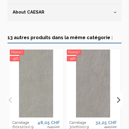
About CAESAR
13 autres produits dans la même catégorie :
Promo !
Promo !
Pr
-35%
-35%
-3
48,05 CHF
32,25 CHF
Carrelage
Carrelage
D
60x120x0.9
30x60x0.9
C
73,95 CHF
49,65 CHF