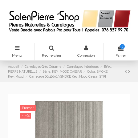
0
Menu
Rechercher
Connexion
Panier
Accueil
Carrelages Grès Cérame
Carrelages Intérieurs
Effet:
PIERRE NATURELLE
Série: KEY_MOOD CAESAR
Color: SMOKE
Key_Mood
Carrelage 60x120x0.9 SMOKE Key_Mood Caesar STRI
Promo !
-35%