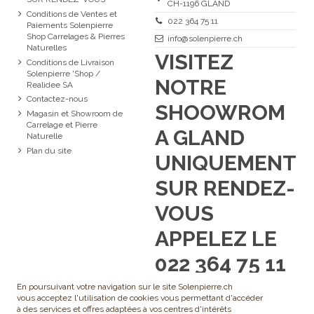
CH-1196 GLAND
Conditions de Ventes et
022 364 75 11
Paiements Solenpierre
Shop Carrelages & Pierres
info@solenpierre.ch
Naturelles
VISITEZ
Conditions de Livraison
Solenpierre 'Shop /
NOTRE
Realidee SA
Contactez-nous
SHOOWROM
Magasin et Showroom de
Carrelage et Pierre
A GLAND
Naturelle
Plan du site
UNIQUEMENT
SUR RENDEZ-
VOUS
APPELEZ LE
022 364 75 11
En poursuivant votre navigation sur le site Solenpierre.ch
vous acceptez l'utilisation de cookies vous permettant d'accéder
à des services et offres adaptées à vos centres d'intérêts