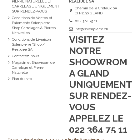
PIERRE NATURELLE ET
REALIDEE SA
CARRELAGE UNIQUEMENT
Chemin de la Crétaux 6A
SUR RENDEZ-VOUS
CH-1196 GLAND
Conditions de Ventes et
022 364 75 11
Paiements Solenpierre
Shop Carrelages & Pierres
info@solenpierre.ch
Naturelles
VISITEZ
Conditions de Livraison
Solenpierre 'Shop /
NOTRE
Realidee SA
Contactez-nous
SHOOWROM
Magasin et Showroom de
Carrelage et Pierre
A GLAND
Naturelle
Plan du site
UNIQUEMENT
SUR RENDEZ-
VOUS
APPELEZ LE
022 364 75 11
En poursuivant votre navigation sur le site Solenpierre.ch