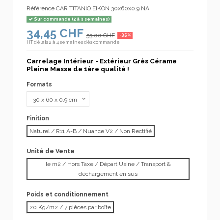
Référence
CAR TITANIO EIKON 30x60x0.9 NA
Sur commande (2 à 3 semaines)
34,45 CHF
53,00 CHF
-35%
HT
délais 2 à 4 semaines dès commande
Carrelage Intérieur - Extérieur Grès Cérame
Pleine Masse de 1ère qualité !
Formats
Finition
Naturel / R11 A-B / Nuance V2 / Non Rectifié
Unité de Vente
le m2 / Hors Taxe / Départ Usine / Transport &
déchargement en sus
Poids et conditionnement
20 Kg/m2 / 7 pièces par boîte