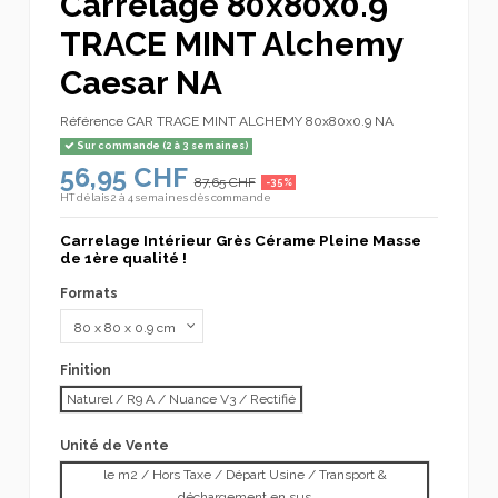
Carrelage 80x80x0.9
TRACE MINT Alchemy
Caesar NA
Référence
CAR TRACE MINT ALCHEMY 80x80x0.9 NA
Sur commande (2 à 3 semaines)
56,95 CHF
87,65 CHF
-35%
HT
délais 2 à 4 semaines dès commande
Carrelage Intérieur Grès Cérame Pleine Masse
de 1ère qualité !
Formats
Finition
Naturel / R9 A / Nuance V3 / Rectifié
Unité de Vente
le m2 / Hors Taxe / Départ Usine / Transport &
déchargement en sus