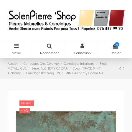
0
Menu
Rechercher
Connexion
Panier
Accueil
Carrelages Grès Cérame
Carrelages Intérieurs
Effet:
MÉTALLIQUE
Série: ALCHEMY CAESAR
Color: TRACE MINT
Alchemy
Carrelage 80x80x0.9 TRACE MINT Alchemy Caesar NA
Promo !
-35%