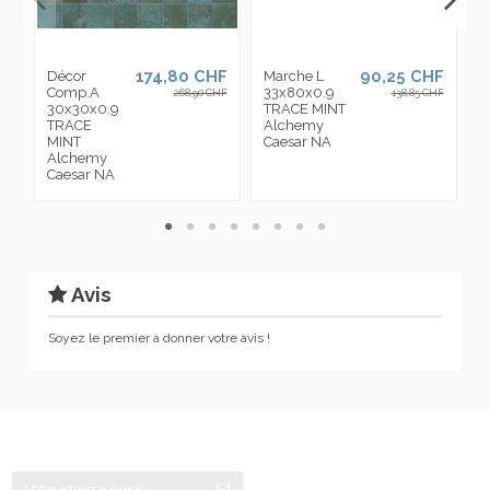
174,80 CHF
90,25 CHF
Décor
Marche L
P
Comp.A
33x80x0.9
7
268,90 CHF
138,85 CHF
30x30x0.9
TRACE MINT
T
TRACE
Alchemy
A
MINT
Caesar NA
C
Alchemy
Caesar NA
Avis
Soyez le premier à donner votre avis !