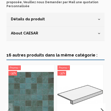
proposée, Veuillez nous Demander par Mail une quotation
Personnalisée
Détails du produit
About CAESAR
16 autres produits dans la même catégorie :
Promo !
Promo !
Pr
-35%
-35%
-3