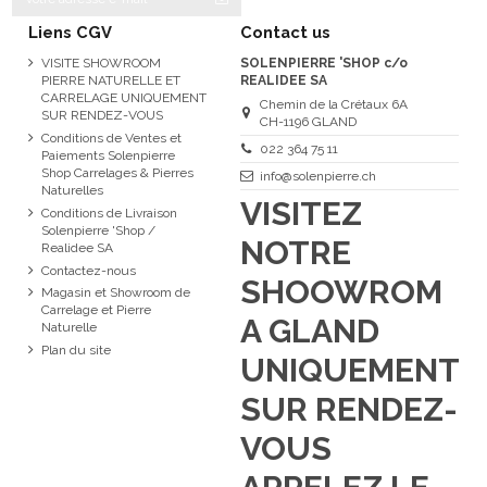
Liens CGV
Contact us
VISITE SHOWROOM
SOLENPIERRE 'SHOP c/o
PIERRE NATURELLE ET
REALIDEE SA
CARRELAGE UNIQUEMENT
Chemin de la Crétaux 6A
SUR RENDEZ-VOUS
CH-1196 GLAND
Conditions de Ventes et
022 364 75 11
Paiements Solenpierre
Shop Carrelages & Pierres
info@solenpierre.ch
Naturelles
VISITEZ
Conditions de Livraison
Solenpierre 'Shop /
NOTRE
Realidee SA
Contactez-nous
SHOOWROM
Magasin et Showroom de
Carrelage et Pierre
A GLAND
Naturelle
Plan du site
UNIQUEMENT
SUR RENDEZ-
VOUS