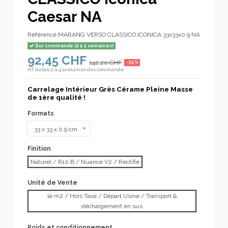
Caesar NA
Référence
MARANG VERSO CLASSICO ICONICA 33x33x0.9 NA
Sur commande (2 à 3 semaines)
92,45 CHF
142,20 CHF
-35%
HT
délais 2 à 4 semaines dès commande
Carrelage Intérieur Grès Cérame Pleine Masse
de 1ère qualité !
Formats
Finition
Naturel / R10 B / Nuance V2 / Rectifié
Unité de Vente
le m2 / Hors Taxe / Départ Usine / Transport &
déchargement en sus
Poids et conditionnement