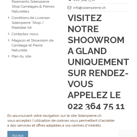
Paiements Solenpierre
Shop Carrelages & Pierres
info@solenpierre.ch
Naturelles
VISITEZ
Conditions de Livraison
Solenpierre 'Shop /
NOTRE
Realidee SA
Contactez-nous
SHOOWROM
Magasin et Showroom de
Carrelage et Pierre
A GLAND
Naturelle
Plan du site
UNIQUEMENT
SUR RENDEZ-
VOUS
APPELEZ LE
022 364 75 11
En poursuivant votre navigation sur le site Solenpierre.ch
vous acceptez l'utilisation de cookies vous permettant d'accéder
à des services et offres adaptées à vos centres d'intérêts
Accept