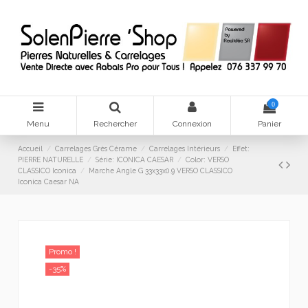
0
Menu
Rechercher
Connexion
Panier
Accueil
Carrelages Grès Cérame
Carrelages Intérieurs
Effet:
PIERRE NATURELLE
Série: ICONICA CAESAR
Color: VERSO
CLASSICO Iconica
Marche Angle G 33x33x0.9 VERSO CLASSICO
Iconica Caesar NA
Promo !
-35%