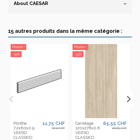
About CAESAR
15 autres produits dans la même catégorie :
Promo !
Promo !
Pr
-35%
-35%
-3
11,75 CHF
65,55 CHF
Plinthe
Carrelage
C
7.2x60x0.9
120x278x0.6
4
18,10 CHF
100,85 CHF
VERSO
VERSO
V
CLASSICO
CLASSICO
C