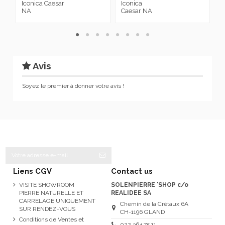
Iconica Caesar
Iconica
I
NA
Caesar NA
C
Avis
Soyez le premier à donner votre avis !
Liens CGV
Contact us
VISITE SHOWROOM
SOLENPIERRE 'SHOP c/o
PIERRE NATURELLE ET
REALIDEE SA
CARRELAGE UNIQUEMENT
Chemin de la Crétaux 6A
SUR RENDEZ-VOUS
CH-1196 GLAND
Conditions de Ventes et
022 364 75 11