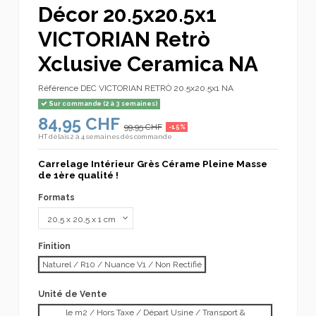
Décor 20.5x20.5x1
VICTORIAN Retrò
Xclusive Ceramica NA
Référence
DEC VICTORIAN RETRÒ 20.5x20.5x1 NA
Sur commande (2 à 3 semaines)
84,95 CHF
99,95 CHF
-15%
HT
délais 2 à 4 semaines dès commande
Carrelage Intérieur Grès Cérame Pleine Masse
de 1ère qualité !
Formats
Finition
Naturel / R10 / Nuance V1 / Non Rectifié
Unité de Vente
le m2 / Hors Taxe / Départ Usine / Transport &