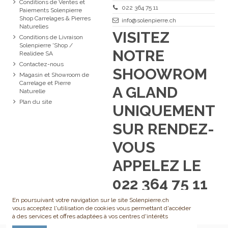
Conditions de Ventes et
022 364 75 11
Paiements Solenpierre
Shop Carrelages & Pierres
info@solenpierre.ch
Naturelles
VISITEZ
Conditions de Livraison
Solenpierre 'Shop /
NOTRE
Realidee SA
Contactez-nous
SHOOWROM
Magasin et Showroom de
Carrelage et Pierre
A GLAND
Naturelle
Plan du site
UNIQUEMENT
SUR RENDEZ-
VOUS
APPELEZ LE
022 364 75 11
En poursuivant votre navigation sur le site Solenpierre.ch
vous acceptez l'utilisation de cookies vous permettant d'accéder
à des services et offres adaptées à vos centres d'intérêts