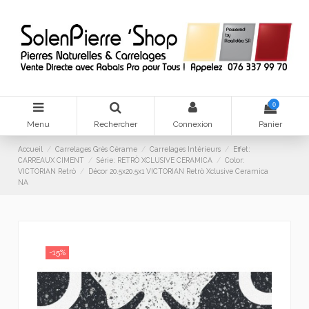
0
Menu
Rechercher
Connexion
Panier
Accueil
Carrelages Grès Cérame
Carrelages Intérieurs
Effet:
CARREAUX CIMENT
Série: RETRÒ XCLUSIVE CERAMICA
Color:
VICTORIAN Retrò
Décor 20.5x20.5x1 VICTORIAN Retrò Xclusive Ceramica
NA
-15%