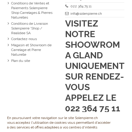
Conditions de Ventes et
022 364 75 11
Paiements Solenpierre
Shop Carrelages & Pierres
info@solenpierre.ch
Naturelles
VISITEZ
Conditions de Livraison
Solenpierre 'Shop /
NOTRE
Realidee SA
Contactez-nous
SHOOWROM
Magasin et Showroom de
Carrelage et Pierre
A GLAND
Naturelle
Plan du site
UNIQUEMENT
SUR RENDEZ-
VOUS
APPELEZ LE
022 364 75 11
En poursuivant votre navigation sur le site Solenpierre.ch
vous acceptez l'utilisation de cookies vous permettant d'accéder
à des services et offres adaptées à vos centres d'intérêts