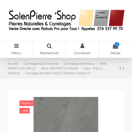
0
Menu
Rechercher
Connexion
Panier
Accueil
Carrelages Grès Cérame
Carrelages Exterieurs
Effet:
PIERRE NATURELLE
Série: PORTRAITS CAESAR
Color: WELLS
Portraits
Carrelage 60x120x2 WELLS Portraits Caesar XT
Promo !
-35%