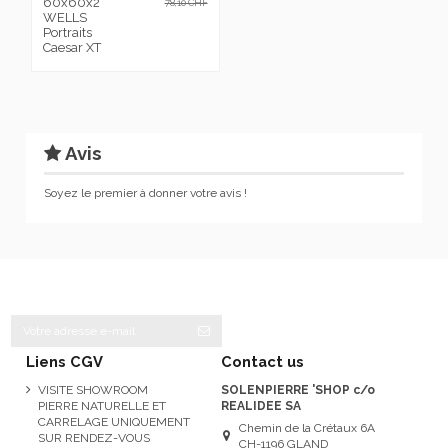
60x60x2
78,10 CHF
WELLS
Portraits
Caesar XT
Avis
Soyez le premier à donner votre avis !
Liens CGV
Contact us
VISITE SHOWROOM
SOLENPIERRE 'SHOP c/o
PIERRE NATURELLE ET
REALIDEE SA
CARRELAGE UNIQUEMENT
Chemin de la Crétaux 6A
SUR RENDEZ-VOUS
CH-1196 GLAND