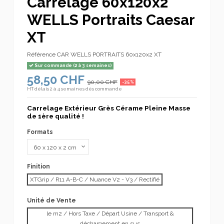
Carrelage 60x120x2
WELLS Portraits Caesar
XT
Référence
CAR WELLS PORTRAITS 60x120x2 XT
Sur commande (2 à 3 semaines)
58,50 CHF
90,00 CHF
-35%
HT
délais 2 à 4 semaines dès commande
Carrelage Extérieur Grès Cérame Pleine Masse
de 1ère qualité !
Formats
Finition
XTGrip / R11 A-B-C / Nuance V2 - V3 / Rectifié
Unité de Vente
le m2 / Hors Taxe / Départ Usine / Transport &
déchargement en sus